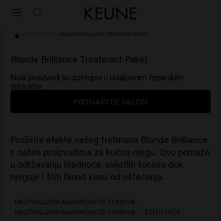
HOME
/
NJEGA KOSE
/
BLONDE BRILLIANCE TREATMENT PAKET
Blonde Brilliance Treatment Paket
Naši proizvodi su dostupni u odabranim frizerskim
salonima
PRONAĐITE SALON
Proširite efekte vašeg tretmana Blonde Brilliance
s našim proizvodima za kućnu njegu. Ovo pomaže
u održavanju hladnoće, svijetlih tonova dok
njeguje i štiti blond kosu od oštećenja.
NEUTRALIZIRA NARANČASTE TONOVE
NEUTRALIZIRA NARANČASTE TONOVE
ŠTITI I JAČA