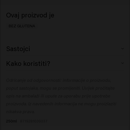
Ovaj proizvod je
BEZ GLUTENA
Sastojci
Aqua (Water), Alcohol Denat., Magnesium Sulfate,
Kako koristiti?
VP/VA Copolymer, PEG-40 Hydrogenated Castor Oil,
Sodium Benzoate, Parfum (Fragrance), Creatine, Maris
Može se koristiti na mokroj kosi. Nakon što se kosa
Odricanje od odgovornosti: informacije o proizvodu,
Sal (Sea Salt), Panthenol, Dipropylene Glycol, Citric Acid,
osuši, možete nanijeti dodatne slojeve za veći volumen.
Hydrolyzed Vegetable Protein PG-Propyl Silanetriol,
poput sastojaka, mogu se promijeniti. Uvijek pročitajte
Triethyl Citrate, Phenoxyethanol, Potassium Sorbate,
opis na ambalaži ili upute za uporabu prije upotrebe
Linalool.
proizvoda. Iz navedenih informacija ne mogu proizlaziti
nikakva prava.
250ml
8719281039037