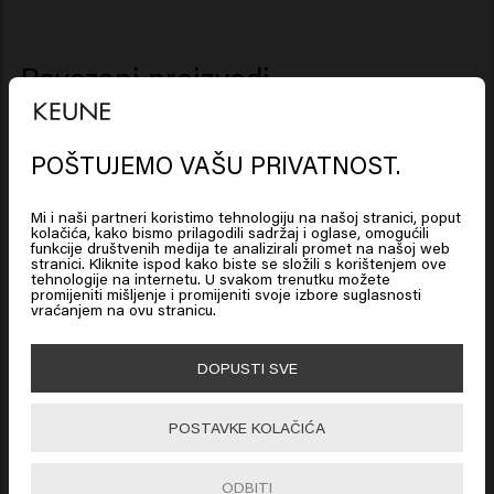
Povezani proizvodi
1922 By J.M. Keune Matte Measure
POŠTUJEMO VAŠU PRIVATNOST.
Looks like you are in
United
States of America
Mi i naši partneri koristimo tehnologiju na našoj stranici, poput
kolačića, kako bismo prilagodili sadržaj i oglase, omogućili
New content loaded
3.7
funkcije društvenih medija te analizirali promet na našoj web
stranici. Kliknite ispod kako biste se složili s korištenjem ove
Click on Go or choose your location below
Based on 58 reviews
tehnologije na internetu. U svakom trenutku možete
promijeniti mišljenje i promijeniti svoje izbore suglasnosti
vraćanjem na ovu stranicu.
🇺🇸
United States of America 🛒
Verified Customer
DOPUSTI SVE
Anonymous
Go
POSTAVKE KOLAČIĆA
Ovo je lijep proizvod, prskam ga na kosu osušenu ručnikom 
na korijenu kose. Kad se osuši, mogu stvoriti savršen 
ODBITI