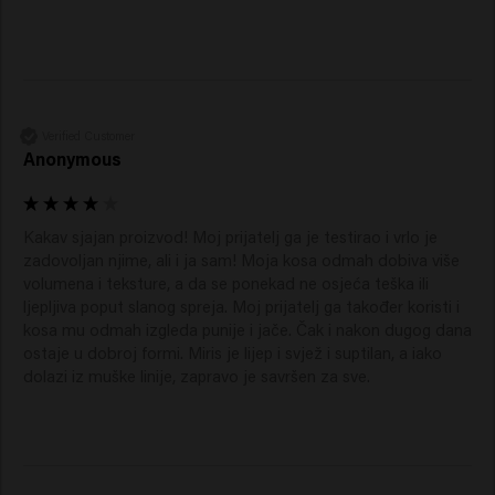
Verified Customer
Anonymous
Kakav sjajan proizvod! Moj prijatelj ga je testirao i vrlo je 
zadovoljan njime, ali i ja sam! Moja kosa odmah dobiva više 
volumena i teksture, a da se ponekad ne osjeća teška ili 
ljepljiva poput slanog spreja. Moj prijatelj ga također koristi i 
kosa mu odmah izgleda punije i jače. Čak i nakon dugog dana 
ostaje u dobroj formi. Miris je lijep i svjež i suptilan, a iako 
dolazi iz muške linije, zapravo je savršen za sve.