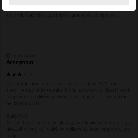
volumen, jer postaje malo tvrđi. Nadalje, miris je fin i blijedi, 
što mi se sviđa, pa se ne miješa s mojim parfemom. Nadalje, 
traje vrlo dugo jer je potrebno samo nekoliko sprejeva.
Verified Customer
Anonymous
Moj prijatelj koristi ovo već nekoliko tjedana. Sviđa mu se 
sprej i nema pretjerani miris, što je naravno vrlo lijepo! Koristi 
ovaj sprej za oblikovanje kose i odličan je za to, ali kosa mu 
ne izgleda gusta.

Zaključak:

Ako želite da vam kosa izgleda gušće, kupila bih nešto drugo, 
ako želite sprej koji olakšava oblikovanje kose, preporučujem 
ovaj!