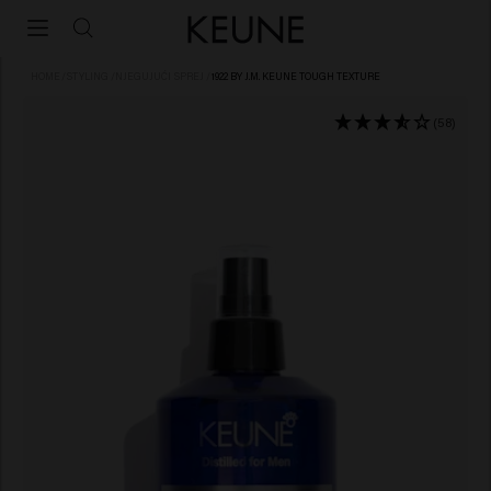
HOME
/
STYLING
/
NJEGUJUĆI SPREJ
/
1922 BY J.M. KEUNE TOUGH TEXTURE
(58)