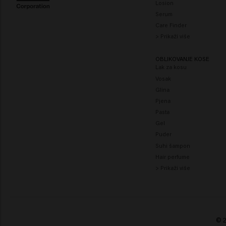
Losion
Serum
Care Finder
> Prikaži više
OBLIKOVANJE KOSE
Lak za kosu
Vosak
Glina
Pjena
Pasta
Gel
Puder
Suhi šampon
Hair perfume
> Prikaži više
© 2