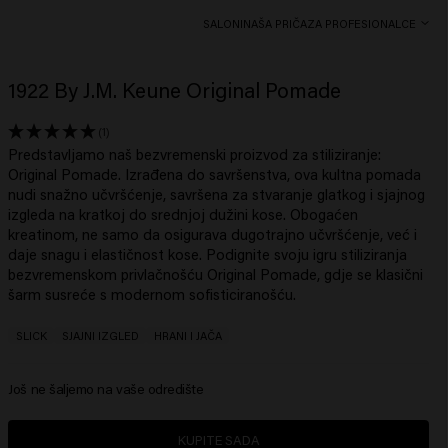
SALONI
NAŠA PRIČA
ZA PROFESIONALCE
1922 By J.M. Keune Original Pomade
(1)
Predstavljamo naš bezvremenski proizvod za stiliziranje:
Original Pomade. Izrađena do savršenstva, ova kultna pomada
nudi snažno učvršćenje, savršena za stvaranje glatkog i sjajnog
izgleda na kratkoj do srednjoj dužini kose. Obogaćen
kreatinom, ne samo da osigurava dugotrajno učvršćenje, već i
daje snagu i elastičnost kose. Podignite svoju igru ​​stiliziranja
bezvremenskom privlačnošću Original Pomade, gdje se klasični
šarm susreće s modernom sofisticiranošću.
SLICK
SJAJNI IZGLED
HRANI I JAČA
Još ne šaljemo na vaše odredište
KUPITE SADA