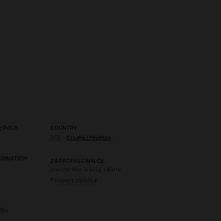
ERVICE
COUNTRY
🇭🇷
Croatia | Hrvatska
FORMATION
ZA PROFESIONALCE
Izvucite više iz svog salona
Poslovna podrška
užbe