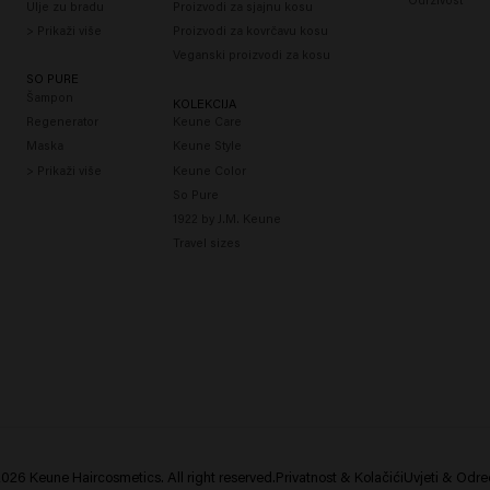
Ulje zu bradu
Proizvodi za sjajnu kosu
> Prikaži više
Proizvodi za kovrčavu kosu
Veganski proizvodi za kosu
SO PURE
Šampon
KOLEKCIJA
Regenerator
Keune Care
Maska
Keune Style
> Prikaži više
Keune Color
So Pure
1922 by J.M. Keune
Travel sizes
026 Keune Haircosmetics. All right reserved.
Privatnost & Kolačići
Uvjeti & Odr