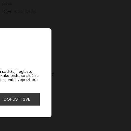
prava.
100ml
8719281126195
i sadržaj i oglase,
By J.M. Keune Premium Clay
kako biste se složili s
mijeniti svoje izbore
DOPUSTI SVE