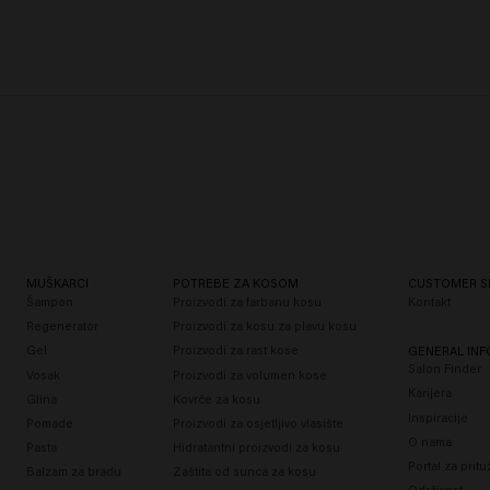
MUŠKARCI
POTREBE ZA KOSOM
CUSTOMER S
Šampon
Proizvodi za farbanu kosu
Kontakt
Regenerator
Proizvodi za kosu za plavu kosu
Gel
Proizvodi za rast kose
GENERAL IN
Salon Finder
Vosak
Proizvodi za volumen kose
Karijera
Glina
Kovrče za kosu
Inspiracije
Pomade
Proizvodi za osjetljivo vlasište
O nama
Pasta
Hidratantni proizvodi za kosu
Portal za prit
Balzam za bradu
Zaštita od sunca za kosu
Održivost