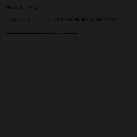
PROIZVODI
TRAŽI
HOME
/
STYLING
/
POMADA
/
1922 BY J.M. KEUNE ORIGINAL POMADE