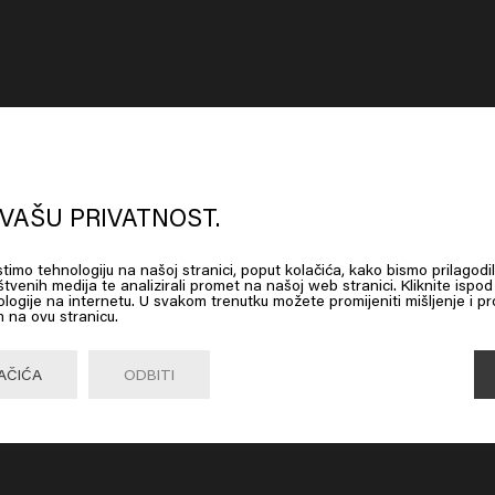
oks like you are in
United States of
erica
VAŠU PRIVATNOST.
istimo tehnologiju na našoj stranici, poput kolačića, kako bismo prilagodil
atte Measure
1922 By J.M. Keune Premier Paste
1922 
 on Go or choose your location below
štvenih medija te analizirali promet na našoj web stranici. Kliknite ispod 
logije na internetu. U svakom trenutku možete promijeniti mišljenje i pro
 na ovu stranicu.
Go

United States of America 🛒
AČIĆA
ODBITI