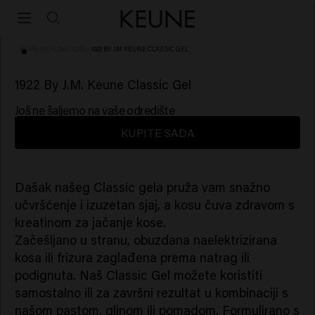
HOME
/
STYLING
/
GEL
/
1922 BY J.M. KEUNE CLASSIC GEL
(63)
1922 By J.M. Keune Classic Gel
Još ne šaljemo na vaše odredište
KUPITE SADA
Dašak našeg Classic gela pruža vam snažno
učvršćenje i izuzetan sjaj, a kosu čuva zdravom s
kreatinom za jačanje kose.
Začešljano u stranu, obuzdana naelektrizirana
kosa ili frizura zaglađena prema natrag ili
podignuta. Naš Classic Gel možete koristiti
samostalno ili za završni rezultat u kombinaciji s
našom pastom, glinom ili pomadom. Formulirano s