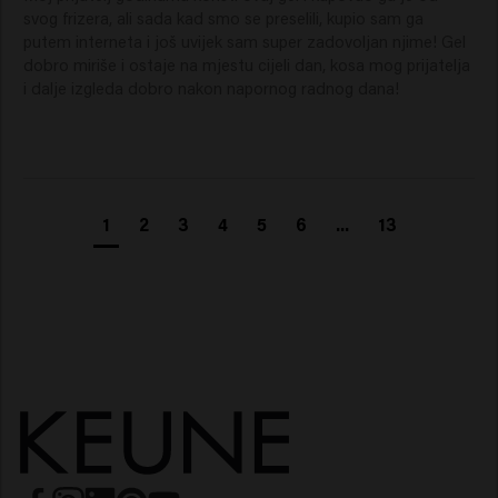
svog frizera, ali sada kad smo se preselili, kupio sam ga 
putem interneta i još uvijek sam super zadovoljan njime! Gel 
dobro miriše i ostaje na mjestu cijeli dan, kosa mog prijatelja 
i dalje izgleda dobro nakon napornog radnog dana!
1
2
3
4
5
6
...
13