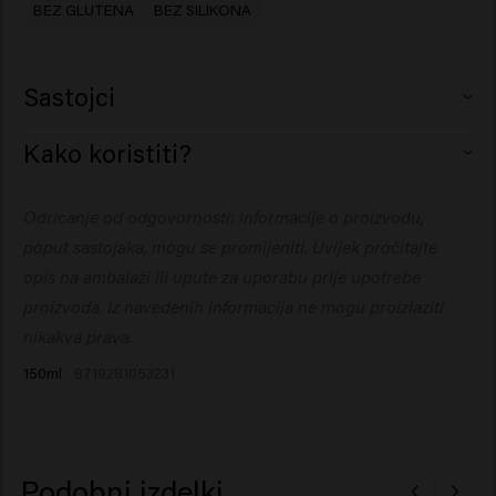
BEZ GLUTENA
BEZ SILIKONA
Sastojci
Aqua (Water), PVP, Acrylates/Steareth-20 Itaconate
Kako koristiti?
Copolymer, Glycerin,
Octylacrylamide/Acrylates/Butylaminoethyl
Prstima rasporedite malu količinu po blago vlažnoj ili
Odricanje od odgovornosti: informacije o proizvodu,
Methacrylate Copolymer, PEG-40 Hydrogenated Castor
suhoj kosi i oblikujte po želji.
Oil, Phenoxyethanol, Aminomethyl Propanol, Parfum
poput sastojaka, mogu se promijeniti. Uvijek pročitajte
(Fragrance), Dipropylene Glycol, Creatine, Methyl
opis na ambalaži ili upute za uporabu prije upotrebe
Gluceth-10, Ethylhexylglycerin, Triethyl Citrate,
proizvoda. Iz navedenih informacija ne mogu proizlaziti
Coumarin, Hydroxycitronellal, Linalool.
nikakva prava.
150ml
8719281053231
Podobni izdelki