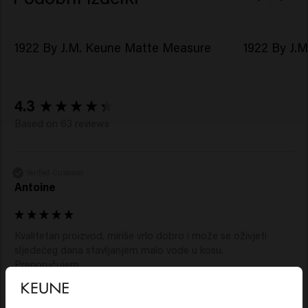
1922 By J.M. Keune Matte Measure
1922 By J.
New content loaded
4.3
Based on 63 reviews
Verified Customer
Antoine
Kvalitetan proizvod, miriše vrlo dobro i može se oživjeti 
sljedećeg dana stavljanjem malo vode u kosu. 
Preporučujem...