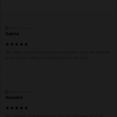
Verified Customer
Sabina
Ako želite proizvod koji ima sve u jednom, onda ste odabrali 
pravi. Ovaj je odličan za kratke frizure i voli miris. 
Verified Customer
Anoniem
Moj prijatelj godinama koristi ovaj gel i kupovao ga je od 