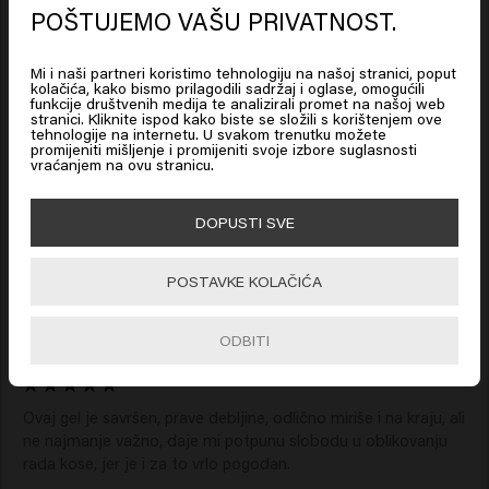
POŠTUJEMO VAŠU PRIVATNOST.
Looks like you are in
United
States of America
Mi i naši partneri koristimo tehnologiju na našoj stranici, poput
Verified Customer
kolačića, kako bismo prilagodili sadržaj i oglase, omogućili
Magnus
funkcije društvenih medija te analizirali promet na našoj web
stranici. Kliknite ispod kako biste se složili s korištenjem ove
Click on Go or choose your location below
tehnologije na internetu. U svakom trenutku možete
promijeniti mišljenje i promijeniti svoje izbore suglasnosti
vraćanjem na ovu stranicu.
Vrlo dobar i izdržljiv gel za kosu
🇺🇸
United States of America 🛒
DOPUSTI SVE
Go
POSTAVKE KOLAČIĆA
Verified Customer
Ray
ODBITI
Ovaj gel je savršen, prave debljine, odlično miriše i na kraju, ali 
ne najmanje važno, daje mi potpunu slobodu u oblikovanju 
rada kose, jer je i za to vrlo pogodan. 