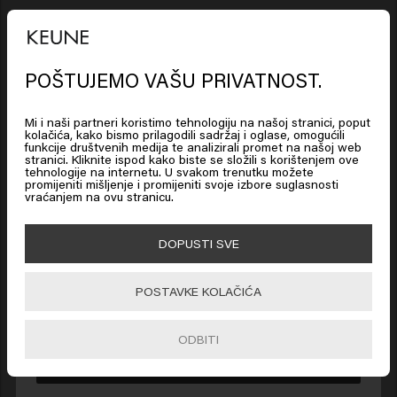
Iskustvo
POŠTUJEMO VAŠU PRIVATNOST.
Pomaže u smanjivanju oštećenja za 54%*
Čini kosu 45% mekšom**
Mi i naši partneri koristimo tehnologiju na našoj stranici, poput
Pomaže u održavanju prvobitne razine mekoće
kolačića, kako bismo prilagodili sadržaj i oglase, omogućili
od tretmana, čak nakon 5 šamponiranja***
funkcije društvenih medija te analizirali promet na našoj web
stranici. Kliknite ispod kako biste se složili s korištenjem ove
Looks like you are in
United
*Na osnovi instrumentalnog testa nakon 2 tretmana
tehnologije na internetu. U svakom trenutku možete
States of America
promijeniti mišljenje i promijeniti svoje izbore suglasnosti
s proizvodima Keratin Booster + Vital Nutrition
vraćanjem na ovu stranicu.
Mask **Na osnovi instrumentalnog testa nakon 2
tretmana s proizvodima Keratin Booster + Vital
Click on Go or choose your location below
DOPUSTI SVE
Nutrition Mask ***Na osnovi instrumentalnog testa
nakon 1 tretmana s proizvodima Keratin Booster +
POSTAVKE KOLAČIĆA
Vital Nutrition Mask, plus 5 pranja s šamponom bez
🇺🇸
United States of America 🛒
regeneratora i 1 tretmana s proizvodima Keratin
ODBITI
Spray
Go