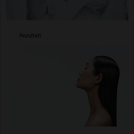
Rezultati
Tretmani keratinom
za dubinsku obnovu*