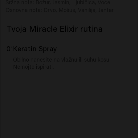
Sržna nota: Božur, Jasmin, Ljubičica, Voće
Osnovna nota: Drvo, Mošus, Vanilija, Jantar
Tvoja Miracle Elixir rutina
01
Keratin Spray
Obilno nanesite na vlažnu ili suhu kosu
Nemojte ispirati.
Long & Strong