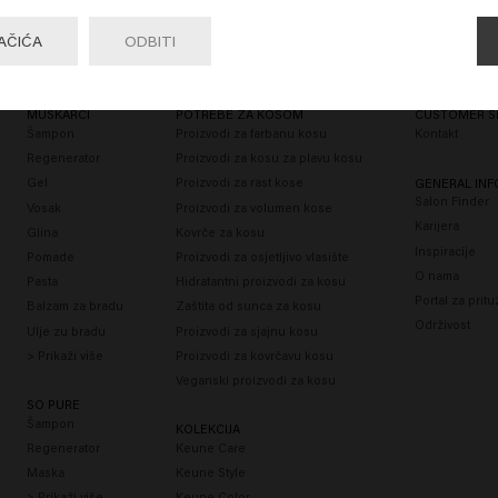
Go

United States of America 🛒
POTRAŽITE U FRIZERSKOM SALONU
AČIĆA
ODBITI
MUŠKARCI
POTREBE ZA KOSOM
CUSTOMER S
Šampon
Proizvodi za farbanu kosu
Kontakt
Regenerator
Proizvodi za kosu za plavu kosu
Gel
Proizvodi za rast kose
GENERAL IN
Salon Finder
Vosak
Proizvodi za volumen kose
Karijera
Glina
Kovrče za kosu
Inspiracije
Pomade
Proizvodi za osjetljivo vlasište
O nama
Pasta
Hidratantni proizvodi za kosu
Portal za prit
Balzam za bradu
Zaštita od sunca za kosu
Održivost
Ulje zu bradu
Proizvodi za sjajnu kosu
> Prikaži više
Proizvodi za kovrčavu kosu
Veganski proizvodi za kosu
SO PURE
Šampon
KOLEKCIJA
Regenerator
Keune Care
Maska
Keune Style
> Prikaži više
Keune Color