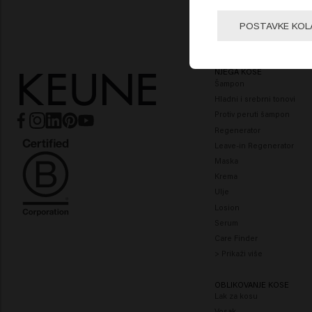
🇺
POSTAVKE KOL
NJEGA KOSE
Šampon
Hladni i srebrni tonovi
Protiv peruti šampon
Regenerator
Leave-in Regenerator
Maska
Krema
Ulje
Losion
Serum
Care Finder
> Prikaži više
OBLIKOVANJE KOSE
Lak za kosu
Vosak