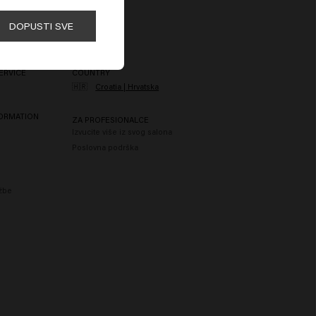
DOPUSTI SVE
ERVICE
COUNTRY
🇭🇷
Croatia | Hrvatska
FORMATION
ZA PROFESIONALCE
Izvucite više iz svog salona
Poslovna podrška
užbe