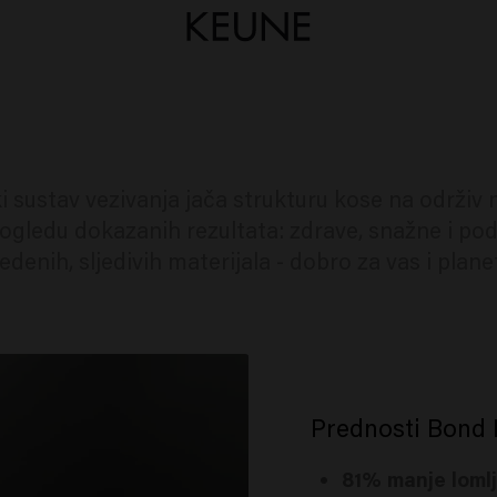
 sustav vezivanja jača strukturu kose na održiv
 pogledu dokazanih rezultata: zdrave, snažne i p
edenih, sljedivih materijala - dobro za vas i plane
Prednosti Bond 
81% manje lomlj