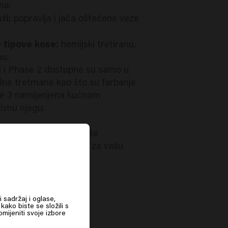
na.
ti:
popravlja i jača oštećene veze
 tipove kose:
hemijski tretiranu,
nu.
 i Phase 2 dostupne su samo u
lne tretmane kao što su farbanje
hase 3 namijenjena kućnom
ivnu njegu.
ra u vašoj blizini za više
nd Fusion može učiniti za vašu
i sadržaj i oglase,
kako biste se složili s
mijeniti svoje izbore