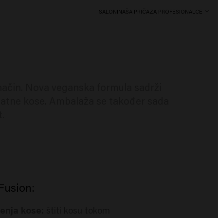
SALONI
NAŠA PRIČA
ZA PROFESIONALCE
 način. Nova veganska formula sadrži
odatne kose. Ambalaža se također sada
t.
Fusion:
enja kose:
štiti kosu tokom