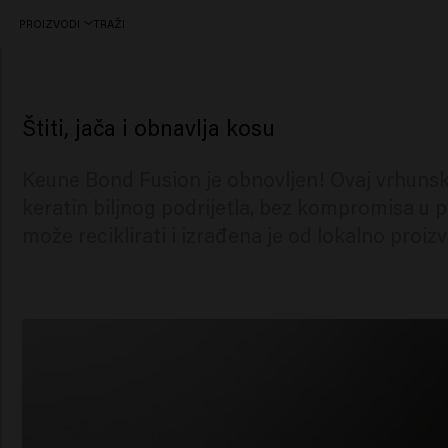
PROIZVODI
TRAŽI
The bond booster that restores your hair
Štiti, jača i obnavlja kosu
Keune Bond Fusion je obnovljen! Ovaj vrhunski
keratin biljnog podrijetla, bez kompromisa u
može reciklirati i izrađena je od lokalno proizv