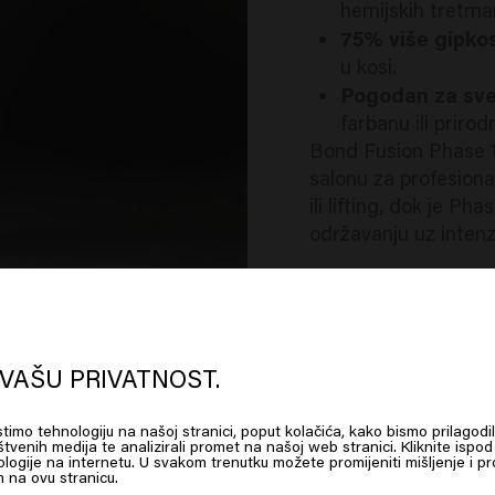
hemijskih tretma
75% više gipkos
u kosi.
Pogodan za sve
farbanu ili prirod
Bond Fusion Phase 1
salonu za profesiona
ili lifting, dok je P
održavanju uz intenz
Posjetite Keune frize
informacija i šta Bo
oks like you are in
United States of
kosu.
erica
VAŠU PRIVATNOST.
istimo tehnologiju na našoj stranici, poput kolačića, kako bismo prilagodil
 on Go or choose your location below
štvenih medija te analizirali promet na našoj web stranici. Kliknite ispod 
logije na internetu. U svakom trenutku možete promijeniti mišljenje i pro
 na ovu stranicu.