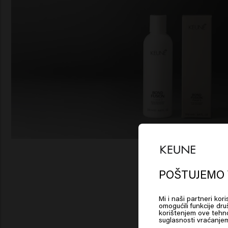
Lo
Am
POŠTUJEMO 
Mi i naši partneri kor
Click
omogućili funkcije dru
korištenjem ove tehno
suglasnosti vraćanjem