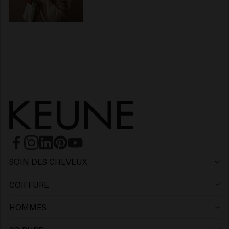
SOIN DES CHEVEUX
Shampoing
COIFFURE
Laque
Shampoing argent
HOMMES
Shampoing
Cire
Shampoing antipelliculaire