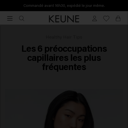
Commandé avant 16h30, expédié le jour même.
Commandé
avant
16h30,
expédié
Problemes capillaires
Healthy Hair Tips
le
Les 6 préoccupations
jour
capillaires les plus
même.
fréquentes