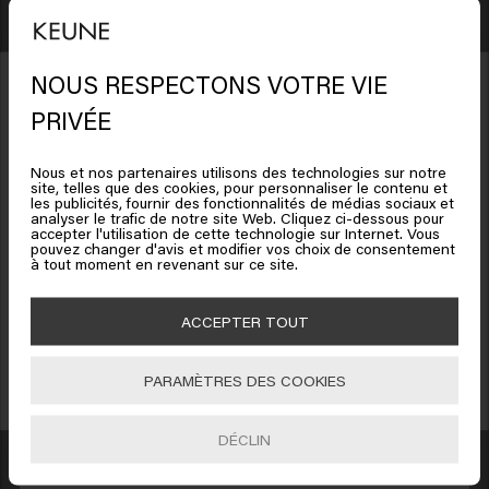
frisottis apparaissent sous forme de petites fibres
attachées aux cheveux. Ces petites fibres n’ont
aucune brillance.
NOUS RESPECTONS VOTRE VIE
Dans les cheveux bouclés ou ondulés, les frisottis
PRIVÉE
sont causés par le fait que chaque fibre capillaire
a sa propre forme et fait ce qu'elle veut. Cela
Nous et nos partenaires utilisons des technologies sur notre
site, telles que des cookies, pour personnaliser le contenu et
entraîne des boucles non contrôlées et conduit à
Il semble que vous soyez en
les publicités, fournir des fonctionnalités de médias sociaux et
analyser le trafic de notre site Web. Cliquez ci-dessous pour
une définition des boucles moindre et à
United States of America
accepter l'utilisation de cette technologie sur Internet. Vous
Bénéficiez de 10% de réduction !
pouvez changer d'avis et modifier vos choix de consentement
davantage de frisottis. Les pointes fourchues
à tout moment en revenant sur ce site.
peuvent également rendre les cheveux crépus.
Inscrivez-vous à la newsletter et profitez de 10% sur votre première commande
Cliquez sur Aller ou choisissez votre emplacement ci-
dès 40
€
d'achat ! Adieux les bad hair days !
De plus, les peluches sont souvent liées à une
dessous
ACCEPTER TOUT
humidité élevée et à des températures chaudes.
Lorsque l’air est très humide et chaud, les
PARAMÈTRES DES COOKIES
🇺🇸
United States of America 🛒
S'INCRIRE
cheveux peuvent absorber plus de particules
d’eau. La répartition de la vapeur d’eau dans les
DÉCLIN
Aller
cheveux provoque alors des frisottis.