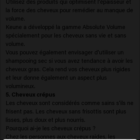
Utilisez des produits qui optimisent l'épaisseur et
la force des cheveux pour remédier au manque de
volume.
Keune a développé la gamme Absolute Volume
spécialement pour les cheveux sans vie et sans
volume.
Vous pouvez également envisager d'utiliser un
shampooing sec si vous avez tendance à avoir les
cheveux gras. Cela rend vos cheveux plus rigides
et leur donne également un aspect plus
volumineux.
5. Cheveux crépus
Les cheveux sont considérés comme sains s'ils ne
frisent pas. Les cheveux sans frisottis sont plus
lisses, plus doux et plus nourris.
Pourquoi ai-je les cheveux crépus ?
Chez les personnes aux cheveux raides, les