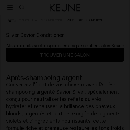
HOME
/
SOINS CAPILLAIRES
/
CONDITIONNEUR
/
SILVER SAVIOR CONDITIONER
(84)
Silver Savior Conditioner
Nos produits sont disponibles uniquement en salon Keune
TROUVER UNE SALON
Après-shampoing argent
Conservez l’éclat de vos cheveux avec l’Après-
shampooing argenté Savior Silver, spécialement
conçu pour neutraliser les reflets cuivrés,
hydrater et rehausser la brillance des cheveux
blonds, argentés et platine. Gorgée de pigments
violets et d’ingrédients nourrissants, cette
formule riche et crémeuse restaure les tons froids