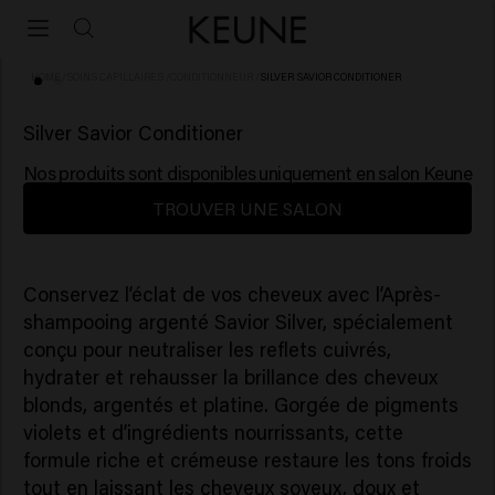
HOME
/
SOINS CAPILLAIRES
/
CONDITIONNEUR
/
SILVER SAVIOR CONDITIONER
(84)
Silver Savior Conditioner
Nos produits sont disponibles uniquement en salon Keune
TROUVER UNE SALON
Conservez l’éclat de vos cheveux avec l’Après-
shampooing argenté Savior Silver, spécialement
conçu pour neutraliser les reflets cuivrés,
hydrater et rehausser la brillance des cheveux
blonds, argentés et platine. Gorgée de pigments
violets et d’ingrédients nourrissants, cette
formule riche et crémeuse restaure les tons froids
tout en laissant les cheveux soyeux, doux et