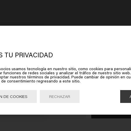
 TU PRIVACIDAD
rece que estás en
United States of
ocios usamos tecnología en nuestro sitio, como cookies para personali
r funciones de redes sociales y analizar el tráfico de nuestro sitio web.
erica
eptar nuestros términos de privacidad. Puede cambiar de opinión en c
 de consentimiento regresando a este sitio.
lic en Ir o elige tu ubicación a continuación
N DE COOKIES
RECHAZAR
Ir

United States of America 🛒
EL CABELLO
HOMBRE
NECESIDADES CAPILARES
S
Champú
Productos para el cabello teñido
D
eta
Acondicionador
Productos para el cabello rubio
F
caspa
Gel
Productos para el crecimiento del cabello
F