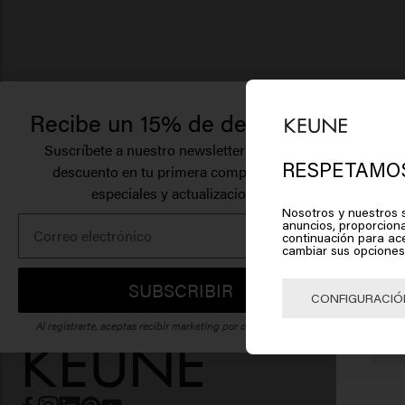
Recibe un 15% de descuento.
Suscríbete a nuestro newsletter y recibe un
RESPETAMOS
descuento en tu primera compra, ofertas
especiales y actualizaciones.
Pa
Nosotros y nuestros s
anuncios, proporciona
Am
continuación para ac
cambiar sus opciones
Haz c
SUBSCRIBIR
CONFIGURACIÓ
Al registrarte, aceptas recibir marketing por correo electrónico.
🇺
CUIDADO D
Champú
Champú viol
Champú anti