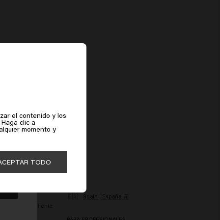
zar el contenido y los
 Haga clic a
ualquier momento y
ACEPTAR TODO
ERVICIO AL CLIENTE
PAIS
esistimiento
🇪🇸
Spain | España 🛒
AQ Servicio al cliente
AQ Productos
PARA PROFESIONALES