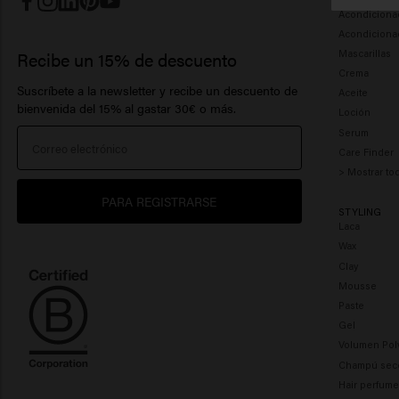
Acondiciona
Acondiciona
Mascarillas
Recibe un 15% de descuento
Crema
Suscríbete a la newsletter y recibe un descuento de
Aceite
bienvenida del 15% al ​​gastar 30€ o más.
Loción
Serum
Care Finder
> Mostrar to
PARA REGISTRARSE
STYLING
Laca
Wax
Clay
Mousse
Paste
Gel
Volumen Pol
Champú sec
Hair perfum