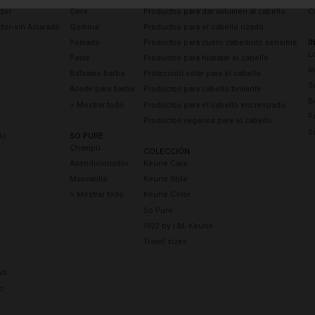
dor
Cera
Productos para dar volumen al cabello
C
dor-sin Aclarado
Gomina
Productos para el cabello rizado
Pomada
Productos para cuero cabelludo sensible
I
L
Paste
Productos para hidratar el cabello
I
Bálsamo barba
Protección solar para el cabello
S
Aceite para barba
Productos para cabello brillante
B
> Mostrar todo
Productos para el cabello encrespado
P
Productos veganos para el cabello
S
do
SO PURE
Champú
COLECCIÓN
Acondicionador
Keune Care
Mascarilla
Keune Style
> Mostrar todo
Keune Color
So Pure
1922 by J.M. Keune
Travel sizes
vo
o
e