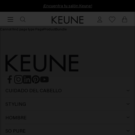
¡Encuentra tu salón Keune!
¡Encuentra tu salón Keune!
Cannot find page type PageProductBundle
CUIDADO DEL CABELLO
Champú
STYLING
Laca
Champú violeta
HOMBRE
Champú
Wax
Champú anticaspa
SO PURE