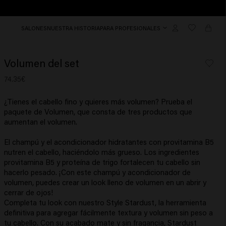
SALONES
NUESTRA HISTORIA
PARA PROFESIONALES
Volumen del set
74.35€
¿Tienes el cabello fino y quieres más volumen? Prueba el
paquete de Volumen, que consta de tres productos que
aumentan el volumen.
El champú y el acondicionador hidratantes con provitamina B5
nutren el cabello, haciéndolo más grueso. Los ingredientes
provitamina B5 y proteína de trigo fortalecen tu cabello sin
hacerlo pesado. ¡Con este champú y acondicionador de
volumen, puedes crear un look lleno de volumen en un abrir y
cerrar de ojos!
Completa tu look con nuestro Style Stardust, la herramienta
definitiva para agregar fácilmente textura y volumen sin peso a
tu cabello. Con su acabado mate y sin fragancia, Stardust