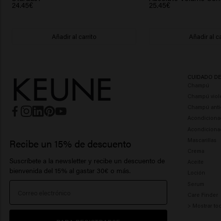
24.45€
25.45€
Añadir al carrito
Añadir al ca
CUIDADO D
Champú
Champú viol
Champú anti
Acondiciona
Acondiciona
Mascarillas
Recibe un 15% de descuento
Crema
Suscríbete a la newsletter y recibe un descuento de
Aceite
bienvenida del 15% al ​​gastar 30€ o más.
Loción
Serum
Care Finder
> Mostrar to