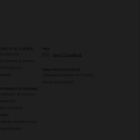
Carboxylate, Glycerin, Trideceth-12, Trideceth-6, Butylene Glycol,
Style Stardust:
Aqua (Water), Glycerin, Silica Silylate, Phenoxyethanol,
Ethylhexylglycerin.
ERVICIO AL CLIENTE
PAIS
esistimiento
🇪🇸
Spain | España 🛒
AQ Servicio al cliente
AQ Productos
PARA PROFESIONALES
ontacto
Saca más provecho de tu salón
Apoyo empresarial
NFORMACIÓN GENERAL
ocalizador de salones
nspiración
obre nosotros
oletín
ortal de reclamaciones
ostenibilidad