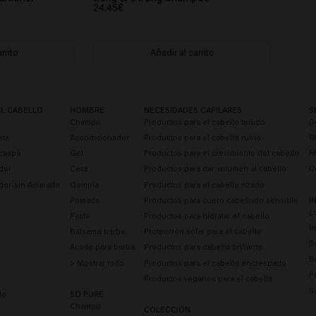
24.45€
rrito
Añadir al carrito
EL CABELLO
HOMBRE
NECESIDADES CAPILARES
S
Champú
Productos para el cabello teñido
D
eta
Acondicionador
Productos para el cabello rubio
F
caspa
Gel
Productos para el crecimiento del cabello
F
dor
Cera
Productos para dar volumen al cabello
C
dor-sin Aclarado
Gomina
Productos para el cabello rizado
Pomada
Productos para cuero cabelludo sensible
I
L
Paste
Productos para hidratar el cabello
I
Bálsamo barba
Protección solar para el cabello
S
Aceite para barba
Productos para cabello brillante
B
> Mostrar todo
Productos para el cabello encrespado
P
Productos veganos para el cabello
S
do
SO PURE
Champú
COLECCIÓN