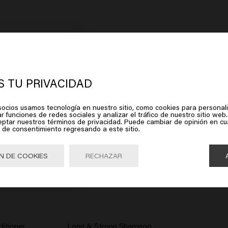
rece que estás en
United States of
erica
 TU PRIVACIDAD
ocios usamos tecnología en nuestro sitio, como cookies para personali
lic en Ir o elige tu ubicación a continuación
r funciones de redes sociales y analizar el tráfico de nuestro sitio web.
eptar nuestros términos de privacidad. Puede cambiar de opinión en c
 de consentimiento regresando a este sitio.
Ir

United States of America 🛒
N DE COOKIES
RECHAZAR
itioner
Long & Strong Shampoo