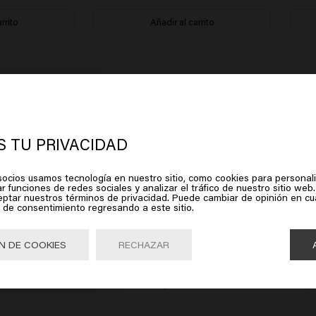
rrito
Añadir al carrito
rece que estás en
United States of
erica
il de enjuagar.
 TU PRIVACIDAD
ocios usamos tecnología en nuestro sitio, como cookies para personali
lic en Ir o elige tu ubicación a continuación
r funciones de redes sociales y analizar el tráfico de nuestro sitio web.
eptar nuestros términos de privacidad. Puede cambiar de opinión en c
 de consentimiento regresando a este sitio.
Ir

United States of America 🛒
N DE COOKIES
RECHAZAR
me gusta. A estas alturas, puedo confirmar que el gel funciona bien,
 lo que funciona muy bien, pero no me gusta cómo se siente mi cabe
ue esto provoca que los dedos se engrasen cuando se inserta. Así qu