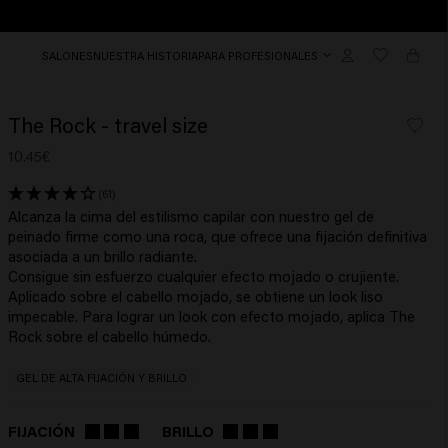
SALONES
NUESTRA HISTORIA
PARA PROFESIONALES
The Rock - travel size
10.45€
(61)
Alcanza la cima del estilismo capilar con nuestro gel de
peinado firme como una roca, que ofrece una fijación definitiva
asociada a un brillo radiante.
Consigue sin esfuerzo cualquier efecto mojado o crujiente.
Aplicado sobre el cabello mojado, se obtiene un look liso
impecable. Para lograr un look con efecto mojado, aplica The
Rock sobre el cabello húmedo.
GEL DE ALTA FIJACIÓN Y BRILLO
FIJACIÓN
BRILLO