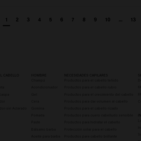
1
2
3
4
5
6
7
8
9
10
...
13
EL CABELLO
HOMBRE
NECESIDADES CAPILARES
S
Champú
Productos para el cabello teñido
D
eta
Acondicionador
Productos para el cabello rubio
F
caspa
Gel
Productos para el crecimiento del cabello
F
dor
Cera
Productos para dar volumen al cabello
C
dor-sin Aclarado
Gomina
Productos para el cabello rizado
Pomada
Productos para cuero cabelludo sensible
I
L
Paste
Productos para hidratar el cabello
I
Bálsamo barba
Protección solar para el cabello
S
Aceite para barba
Productos para cabello brillante