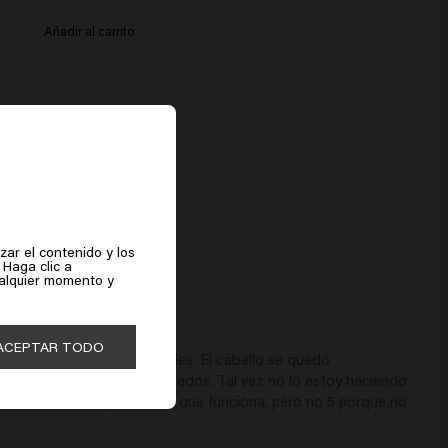
Añadir al carrito
zar el contenido y los
 Haga clic a
ualquier momento y
ACEPTAR TODO
 pero no me gustan los geles. El cabello se quedó 
llo, mechones duros agrupados. Tal vez no lo estoy haciendo 
e 3 estrellas porque parece que funciona, pero no 5 porque no 