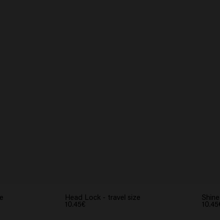
ze
Head Lock - travel size
Shine
10.45€
10.45