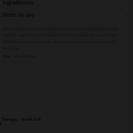
Ingredientes
Aqua (Water), PVP, PEG-40 Hydrogenated Castor Oil, Acrylates/Steareth-
Modo de uso
20 Itaconate Copolymer, Glycerin, Octylacrylamide/Acrylates/
Butylaminoethyl Methacrylate Copolymer, Aminomethyl Propanol,
Aplica sobre el cabello seco o humedecido. Seca con secador para
Phenoxyethanol, Parfum (Fragrance), Dipropylene Glycol, Methyl Gluceth-
Aviso legal: la información del producto, como los ingredientes, puede
obtener una definición de aspecto natural.
10, Acetyl Cedrene, Anethole, Linalyl Acetate, Menthol, Tetramethyl
cambiar. Lee siempre la etiqueta o las instrucciones de uso antes de
Acetyloctahydronaphthalenes.
utilizar el producto. No pueden derivarse derechos de la información
facilitada.
50ml
8719281124665
 Therapy - travel size
€