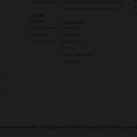
B
> Mostrar todo
Productos para el cabello encrespado
P
Productos veganos para el cabello
S
do
SO PURE
Champú
COLECCIÓN
Acondicionador
Keune Care
Mascarilla
Keune Style
> Mostrar todo
Keune Color
So Pure
1922 by J.M. Keune
Travel sizes
vo
o
e
do
Keune Haircosmetics. All right reserved.
Política de privacidad
Términos y cond