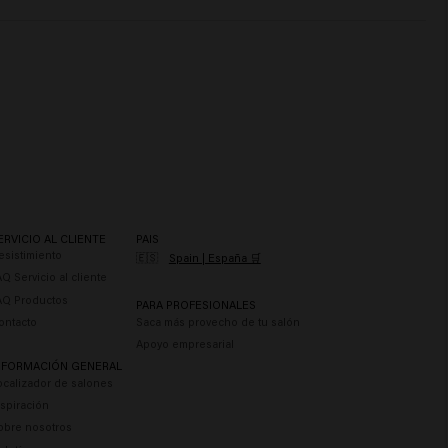
ERVICIO AL CLIENTE
PAIS
esistimiento
🇪🇸
Spain | España 🛒
AQ Servicio al cliente
AQ Productos
PARA PROFESIONALES
ontacto
Saca más provecho de tu salón
Apoyo empresarial
NFORMACIÓN GENERAL
ocalizador de salones
nspiración
obre nosotros