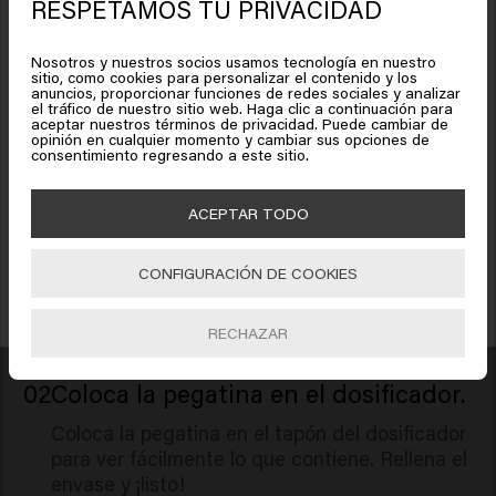
RESPETAMOS TU PRIVACIDAD
Parece que estás en
United
Opuntia Ficus-Indica Stem Extract, Disodium
pueden derivarse derechos de la información facilitada.
States of America
Phosphate, Benzyl Salicylate, Citronellol,
Nosotros y nuestros socios usamos tecnología en nuestro
Hydroxycitronellal, Limonene, Linalool.
sitio, como cookies para personalizar el contenido y los
anuncios, proporcionar funciones de redes sociales y analizar
¿Cómo utilizarlo?
el tráfico de nuestro sitio web. Haga clic a continuación para
Haz clic en Ir o elige tu ubicación a continuación
aceptar nuestros términos de privacidad. Puede cambiar de
opinión en cualquier momento y cambiar sus opciones de
Recibe un 15% de descuento.
consentimiento regresando a este sitio.
01
Retira la pegatina de la pack refill.
Suscríbete a nuestro newsletter y recibe un descuento en tu primera compra,
🇺🇸
United States of America 🛒
ofertas especiales y actualizaciones.
ACEPTAR TODO
Puedes ponerle una práctica etiqueta a tu
envase recargable para saber lo que hay
Ir
CONFIGURACIÓN DE COOKIES
dentro. Retírala con suavidad de la bolsita de
SUBSCRIBIR
recarga.
Al registrarte, aceptas recibir marketing por correo electrónico.
RECHAZAR
02
Coloca la pegatina en el dosificador.
Coloca la pegatina en el tapón del dosificador
para ver fácilmente lo que contiene. Rellena el
envase y ¡listo!