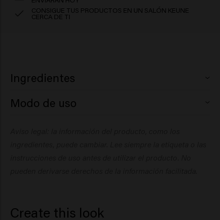
CONSIGUE TUS PRODUCTOS EN UN SALÓN KEUNE
CERCA DE TI
Ingredientes
Modo de uso
Aqua (Water), Magnesium Sulfate, PEG-40
Hydrogenated Castor Oil, Dipropylene Glycol,
Ocean Waves:
Aviso legal: la información del producto, como los
Phenoxyethanol, Citric Acid, PVP, Parfum (Fragrance),
Rocíe sobre el cabello húmedo o seco y luego sople a lo
Arginine, Glucose, Maris Sal (Sea Salt), Panthenol,
ingredientes, puede cambiar. Lee siempre la etiqueta o las
grande. Coloque el producto en capas para obtener
Ethylhexylglycerin, Hydrolyzed Pea Protein, Hydrolyzed
volumen y agarre personalizables.
instrucciones de uso antes de utilizar el producto. No
Vegetable Protein, Potassium Sorbate, Sodium
pueden derivarse derechos de la información facilitada.
Benzoate, Amyl Salicylate.
Pulverizar sobre el cabello seco a una distancia de 30
cm (12”). Capa para personalizar tu sujeción.
Cashmere Cloud:
Cashmere Cloud:
Create this look
Aqua (Water), Isobutane, VP/VA Copolymer,