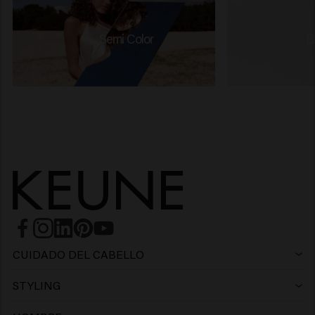
Semi Color
B
CUIDADO DEL CABELLO
Champú
STYLING
Laca
Champú violeta