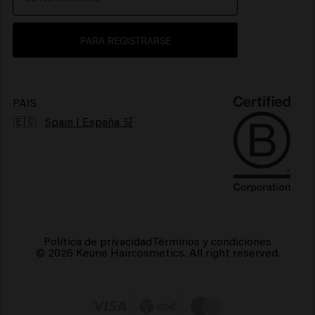
Sostenibilidad
Productos para cabello brillante
PARA REGISTRARSE
Productos para el cabello encrespado
Productos veganos para el cabello
PAIS
🇪🇸
Spain | España 🛒
Política de privacidad
Términos y condiciones
© 2026 Keune Haircosmetics. All right reserved.