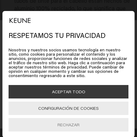
tubos de tinte para el cabello están hechos de
aluminio 100% reciclado, lo que significa que
usamos más de 82 toneladas menos de
aluminio virgen por año.
RESPETAMOS TU PRIVACIDAD
Parece que estás en
United
States of America
Nosotros y nuestros socios usamos tecnología en nuestro
sitio, como cookies para personalizar el contenido y los
"Con nuestra técnica, la gente
anuncios, proporcionar funciones de redes sociales y analizar
el tráfico de nuestro sitio web. Haga clic a continuación para
Haz clic en Ir o elige tu ubicación a continuación
tiene que venir al salón con
aceptar nuestros términos de privacidad. Puede cambiar de
opinión en cualquier momento y cambiar sus opciones de
menos frecuencia, mientras
Recibe un 15% de descuento.
consentimiento regresando a este sitio.
Suscríbete a nuestro newsletter y recibe un descuento en tu primera compra,
puede seguir manteniendo
🇺🇸
United States of America 🛒
ofertas especiales y actualizaciones.
ACEPTAR TODO
ese aspecto natural y
soleado".
Ir
CONFIGURACIÓN DE COOKIES
SUBSCRIBIR
Al registrarte, aceptas recibir marketing por correo electrónico.
RECHAZAR
Alicia Riley
Keune’s Tinta Color Global