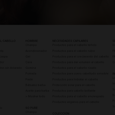
EL CABELLO
HOMBRE
NECESIDADES CAPILARES
S
Champú
Productos para el cabello teñido
D
eta
Acondicionador
Productos para el cabello rubio
F
caspa
Gel
Productos para el crecimiento del cabello
F
dor
Cera
Productos para dar volumen al cabello
C
dor-sin Aclarado
Gomina
Productos para el cabello rizado
Pomada
Productos para cuero cabelludo sensible
I
L
Paste
Productos para hidratar el cabello
I
Bálsamo barba
Protección solar para el cabello
S
Aceite para barba
Productos para cabello brillante
B
> Mostrar todo
Productos para el cabello encrespado
P
Productos veganos para el cabello
S
do
SO PURE
Champú
COLECCIÓN