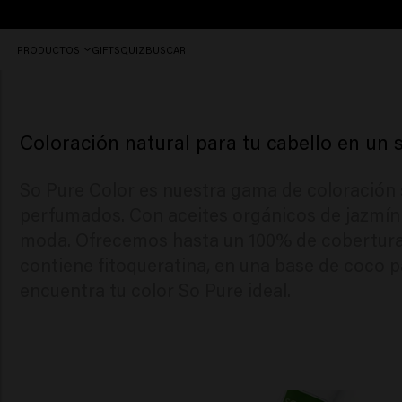
Keune So Pure Color
Envío
PRODUCTOS
GIFTS
QUIZ
BUSCAR
gratuito
a
Keune So Pure Color
partir
de
30€
Coloración natural para tu cabello en un
So Pure Color es nuestra gama de coloración
perfumados. Con aceites orgánicos de jazmín d
moda. Ofrecemos hasta un 100% de cobertura d
contiene fitoqueratina, en una base de coco 
encuentra tu color So Pure ideal.