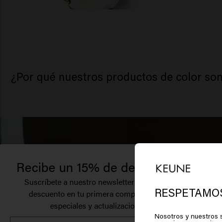
¿Por qué nuestros productos de color son
Recibe un 15% de descuento.
Pa
Suscríbete a nuestro newsletter y recibe un
Am
RESPETAMOS
descuento en tu primera compra, ofertas
especiales y actualizaciones.
Nosotros y nuestros s
Haz c