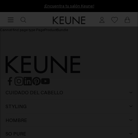
¡Encuentra tu salón Keune!
¡Encuentra tu salón Keune!
Cannot find page type PageProductBundle
CUIDADO DEL CABELLO
Champú
STYLING
Laca
Champú violeta
HOMBRE
Champú
Wax
Champú anticaspa
SO PURE