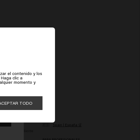
zar el contenido y los
 Haga clic a
ualquier momento y
ACEPTAR TODO
ERVICIO AL CLIENTE
PAIS
esistimiento
🇪🇸
Spain | España 🛒
AQ Servicio al cliente
AQ Productos
PARA PROFESIONALES