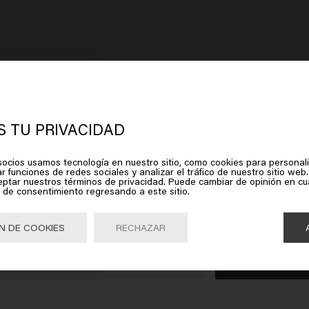
 TU PRIVACIDAD
rece que estás en
United States of
ocios usamos tecnología en nuestro sitio, como cookies para personali
r funciones de redes sociales y analizar el tráfico de nuestro sitio web.
erica
eptar nuestros términos de privacidad. Puede cambiar de opinión en c
 de consentimiento regresando a este sitio.
lic en Ir o elige tu ubicación a continuación
N DE COOKIES
RECHAZAR
Ir

United States of America 🛒
EL CABELLO
HOMBRE
NECESIDADES CAPILARES
S
Champú
Productos para el cabello teñido
D
eta
Acondicionador
Productos para el cabello rubio
F
caspa
Gel
Productos para el crecimiento del cabello
F