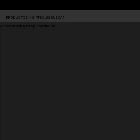
¡Encuentra tu salón Keune!
PRODUCTOS
GIFTS
QUIZ
BUSCAR
Cannot find page type PageProductBundle