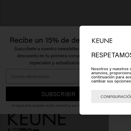
Recibe un 15% de descuento.
Suscríbete a nuestro newsletter y recibe un
RESPETAMOS
descuento en tu primera compra, ofertas
especiales y actualizaciones.
Pa
Nosotros y nuestros s
anuncios, proporciona
Am
continuación para ac
cambiar sus opciones
Haz c
SUBSCRIBIR
CONFIGURACIÓ
Al registrarte, aceptas recibir marketing por correo electrónico.
🇺
CUIDADO D
Champú
Champú viol
Champú anti