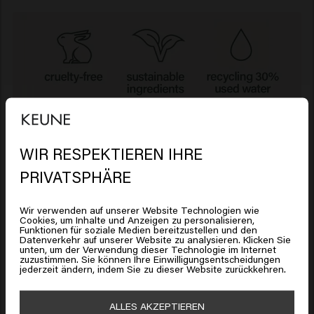
WIR RESPEKTIEREN IHRE
Es sieht so aus, als ob Sie sich in
PRIVATSPHÄRE
United States of America
befinden
Wir verwenden auf unserer Website Technologien wie
Cookies, um Inhalte und Anzeigen zu personalisieren,
Funktionen für soziale Medien bereitzustellen und den
Klicken Sie auf Gehen oder wählen Sie unten Ihren
Was machen wir bereits?
Datenverkehr auf unserer Website zu analysieren. Klicken Sie
Standort
unten, um der Verwendung dieser Technologie im Internet
zuzustimmen. Sie können Ihre Einwilligungsentscheidungen
jederzeit ändern, indem Sie zu dieser Website zurückkehren.
Wir haben bereits große Schritte unternommen,
🇺🇸
United States of America 🛒
um ein nachhaltigeres Unternehmen zu werden -
ALLES AKZEPTIEREN