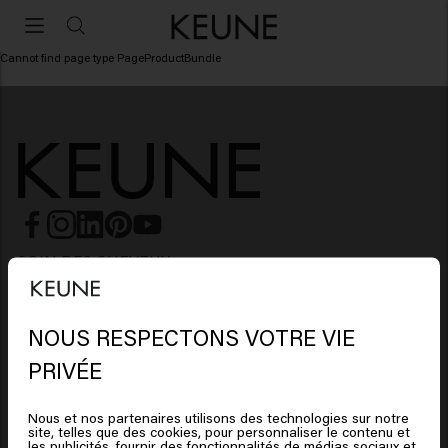
Cannot find page type PageProductBundle
SOIN DES CHEVEUX
Shampoing
COIFFURE
NOUS RESPECTONS VOTRE VIE
Laque
Shampoing argent
HOMMES
PRIVÉE
Shampoing
Cire
Shampoing antipelliculaire
SO PURE
Nous et nos partenaires utilisons des technologies sur notre
Shampoing
Après-shampooing
Argile
Après-shampoing
site, telles que des cookies, pour personnaliser le contenu et
LES CHEVEUX ONT BESOIN
les publicités, fournir des fonctionnalités de médias sociaux et