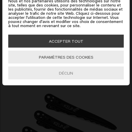
Nous et nos partenaires utilisons des technologies sur notre
site, telles que des cookies, pour personnaliser le contenu et
Cliquez sur Aller ou choisissez votre emplacement ci-
les publicités, fournir des fonctionnalités de médias sociaux et
analyser le trafic de notre site Web. Cliquez ci-dessous pour
dessous
accepter l'utilisation de cette technologie sur Internet. Vous
pouvez changer d'avis et modifier vos choix de consentement
Cap
à tout moment en revenant sur ce site.
🇺🇸
United States of America 🛒
La fermeture réglable du cou offre un ajustement
ACCEPTER TOUT
sûr à tous les clients et la cape garantit une
Aller
couverture et une protection complètes. Art.
PARAMÈTRES DES COOKIES
numéro 53566
DÉCLIN