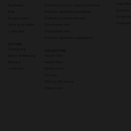
Inspiratio
Pommade
Produits pour cuir chevelu sensible
À propos
Pâte
Produits capillaires hydratants
Portail d
Baume barbe
Protection solaire cheveux
Environn
Huile pour barbe
Placeholder text
> Voir plus
Placeholder text
Produits capillaires végétaliens
SO PURE
Shampoing
COLLECTION
Après-shampoing
Keune Care
Masque
Keune Style
> Voir plus
Keune Color
So Pure
1922 by J.M. Keune
Travel sizes