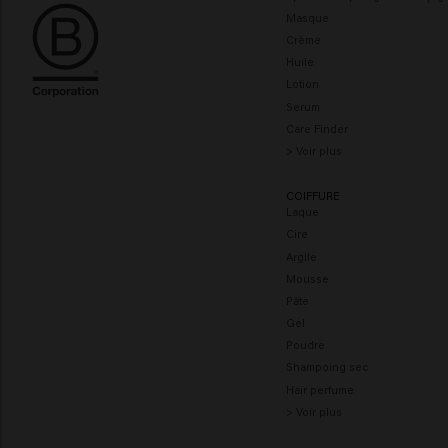
Masque
Crème
Huile
Lotion
Serum
Care Finder
> Voir plus
COIFFURE
Laque
Cire
Argile
Mousse
Pâte
Gel
Poudre
Shampoing sec
Hair perfume
> Voir plus