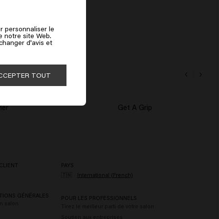
r personnaliser le
de notre site Web.
 changer d'avis et
CCEPTER TOUT
ler
Get A Grip
CLIENT
PAYS
🇹🇳
International (French)
TIONS GÉNÉRALES
POUR LES PROFESSIONNELS
n salon
Tirez le meilleur parti de votre salon
Soutien aux entreprises