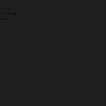
n
 de nous
e réclamations
ement