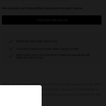
Nos produits sont disponibles uniquement en salon Keune
TROUVER UNE SALON
PREMIUM HAIR CARE SINCE 1922
TOUS NOS PRODUITS SONT 100% CRUELTY FREE
PROCUREZ-VOUS VOS PRODUITS DANS UN SALON KEUNE
PRÈS DE CHEZ VOUS
Clause de non-responsabilité : les informations relatives aux produits, telles
que les ingrédients, peuvent être modifiées. Lisez toujours l'emballage ou
le mode d'emploi avant d'utiliser le produit. Aucun droit ne peut être tiré des
informations fournies.