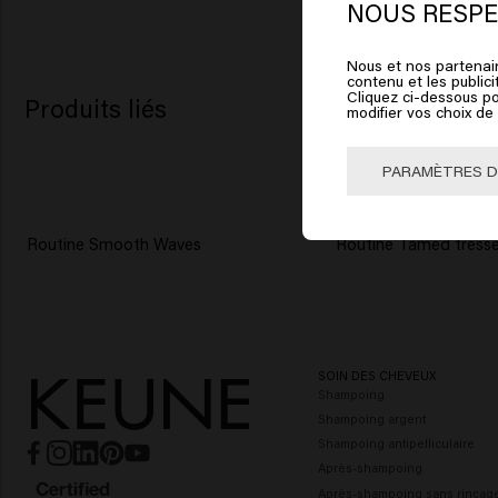
St
NOUS RESPE
Nous et nos partenair
Cliqu
contenu et les publici
Cliquez ci-dessous po
Produits liés
modifier vos choix d
🇺
PARAMÈTRES D
Routine Smooth Waves
Routine Tamed tress
SOIN DES CHEVEUX
Shampoing
Shampoing argent
Shampoing antipelliculaire
Après-shampoing
Après-shampoing sans rinçag