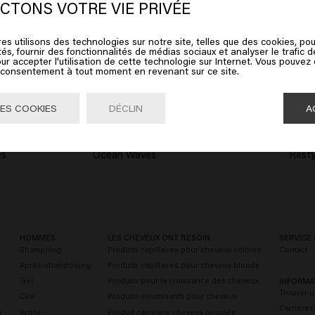
ates of America
CTONS VOTRE VIE PRIVÉE
es utilisons des technologies sur notre site, telles que des cookies, pou
ez sur Aller ou choisissez votre emplacement ci-dessous
tés, fournir des fonctionnalités de médias sociaux et analyser le trafic 
ur accepter l'utilisation de cette technologie sur Internet. Vous pouvez
e consentement à tout moment en revenant sur ce site.
Aller

United States of America 🛒
ES COOKIES
DÉCLIN
A
es
Ocean Waves
Resty
HOMMES
LES CHEVEUX ONT BESOIN
SERVICE 
Shampoing
Produits capillaires pour cheveux colorés
Contact
Après-shampooing
Produits capillaires pour cheveux blonds
Gel
Produits pour la croissance des cheveux
INFORMA
Trouver u
Cire
Produits volumisants pour cheveux
Carrières
e
Argile
Produit capillaire cheveux bouclés