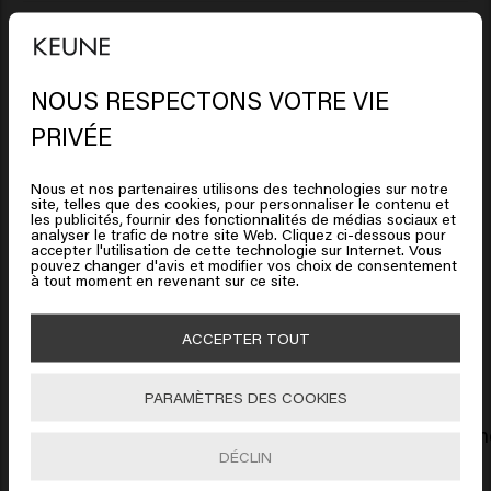
Ingrédients
Sea Foam:
Aqua (Water), Alcohol Denat., VP/VA
NOUS RESPECTONS VOTRE VIE
Clause de non-responsabilité : les informations relatives
Copolymer, Polyquaternium-11, Caprylyl Glycol, Inulin,
Il semble que vous soyez en
PRIVÉE
aux produits, telles que les ingrédients, peuvent être
Phenoxyethanol, Cetrimonium Chloride,
United States of America
Polyquaternium-4, PEG-40 Hydrogenated Castor Oil,
modifiées. Lisez toujours l'emballage ou le mode d'emploi
Nous et nos partenaires utilisons des technologies sur notre
Parfum (Fragrance), Ceteareth-30, Panthenol,
avant d'utiliser le produit. Aucun droit ne peut être tiré des
site, telles que des cookies, pour personnaliser le contenu et
Cliquez sur Aller ou choisissez votre emplacement ci-
les publicités, fournir des fonctionnalités de médias sociaux et
Dipropylene Glycol, Maris Sal (Sea Salt),
informations fournies.
analyser le trafic de notre site Web. Cliquez ci-dessous pour
dessous
accepter l'utilisation de cette technologie sur Internet. Vous
Ethylhexylglycerin, Citric Acid, Hydrolyzed Pea Protein,
pouvez changer d'avis et modifier vos choix de consentement
Hydrolyzed Vegetable Protein, Potassium Sorbate,
à tout moment en revenant sur ce site.
🇺🇸
United States of America 🛒
Climate Control:
Alcohol Denat., Dimethyl Ether,
ACCEPTER TOUT
Produits liés
Isopropyl Alcohol,
Aller
Octylacrylamide/Acrylates/Butylaminoethyl
PARAMÈTRES DES COOKIES
Methacrylate Copolymer, Triethanolamine, Parfum
Routine Wavy Bob
Routine U
(Fragrance), Trisiloxane, Dimethicone, Dipropylene
DÉCLIN