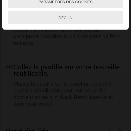
PARAMÈTRES DES COOKIES
01
Décollez la pastille de votre éco-
recharge.
DÉCLIN
Vous pouvez étiqueter le contenu de votre
bouteille réutilisable avec une pastille
waterproof. Décollez-la délicatement de l’éco-
recharge.
02
Collez la pastille sur votre bouteille
réutilisable.
Placez la pastille sur le bouchon de votre
bouteille réutilisable pour voir ce qu’elle
contient en un clin d’oeil. Remplissez-la et
vous voilà prêt. !
Produits liés