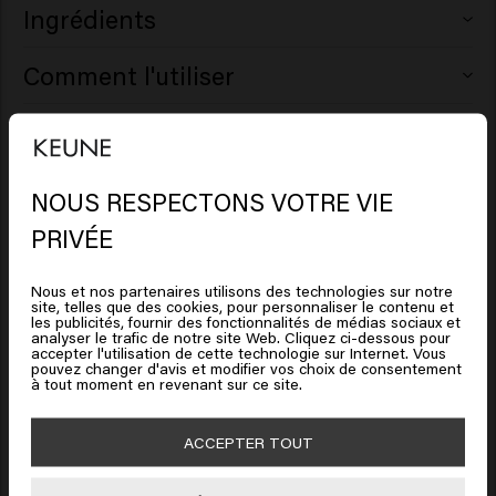
Ingrédients
Aqua (Water), Cetearyl Alcohol, Macadamia Seed Oil
Comment l'utiliser
Glycereth-8 Esters, Glycerin, Behentrimonium Chloride,
Cetrimonium Chloride, Butyrospermum Parkii (Shea)
Appliquez sur les cheveux fraîchement lavés et essorés.
Clause de non-responsabilité : les informations relatives
Butter, Parfum (Fragrance), Isopropyl Myristate,
Laissez agir 1 à 3 minutes pour que l’après-shampooing
Betaine, Polyquaternium-37, Hydroxypropyl Starch
aux produits, telles que les ingrédients, peuvent être
fasse son travail. Rincez abondamment.
Phosphate, Propylene Glycol Dicaprylate/Dicaprate,
NOUS RESPECTONS VOTRE VIE
modifiées. Lisez toujours l'emballage ou le mode d'emploi
Isopropyl Alcohol, Sodium Benzoate, Lactic Acid,
Il semble que vous soyez en
avant d'utiliser le produit. Aucun droit ne peut être tiré des
PRIVÉE
United States of America
Polyquaternium-10, Tocopheryl Acetate, PPG-1
informations fournies.
Trideceth-6, Linum Usitatissimum (Linseed) Seed
Nous et nos partenaires utilisons des technologies sur notre
400ml
8719281108276
site, telles que des cookies, pour personnaliser le contenu et
Extract, Salvia Hispanica Seed Extract, Benzyl Alcohol,
Cliquez sur Aller ou choisissez votre emplacement ci-
les publicités, fournir des fonctionnalités de médias sociaux et
Caprylic Acid, Xylitol, Benzyl Salicylate, Citronellol,
analyser le trafic de notre site Web. Cliquez ci-dessous pour
dessous
accepter l'utilisation de cette technologie sur Internet. Vous
Hydroxycitronellal, Limonene, Linalool.
pouvez changer d'avis et modifier vos choix de consentement
à tout moment en revenant sur ce site.
🇺🇸
United States of America 🛒
Mode d'emploi
ACCEPTER TOUT
Aller