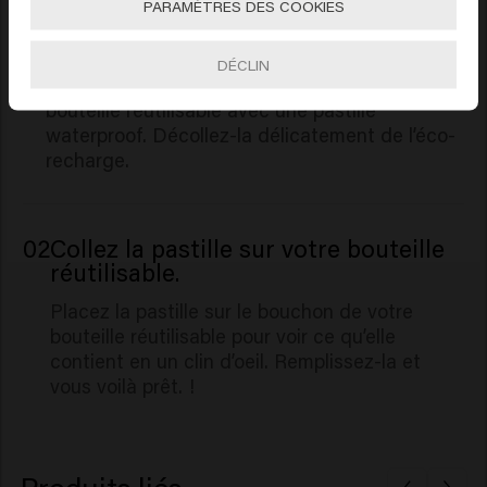
PARAMÈTRES DES COOKIES
01
Décollez la pastille de votre éco-
recharge.
DÉCLIN
Vous pouvez étiqueter le contenu de votre
bouteille réutilisable avec une pastille
waterproof. Décollez-la délicatement de l’éco-
recharge.
02
Collez la pastille sur votre bouteille
réutilisable.
Placez la pastille sur le bouchon de votre
bouteille réutilisable pour voir ce qu’elle
contient en un clin d’oeil. Remplissez-la et
vous voilà prêt. !
Produits liés