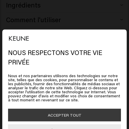
Ingrédients
Aqua (Water), Cetearyl Alcohol, Glycerin, Quaternium-87,
Comment l'utiliser
Stearamidopropyl Dimethylamine, Parfum (Fragrance),
Propylene Glycol, Betaine, Citric Acid, Polyquaternium-
Appliquez sur les cheveux fraîchement lavés et essorés.
Clause de non-responsabilité : les informations relatives
37, Propylene Glycol Dicaprylate/Dicaprate, Sodium
Laissez agir 1 à 3 minutes pour que l’après-shampooing
Benzoate, Hydroxypropyl Starch Phosphate, Tocopheryl
aux produits, telles que les ingrédients, peuvent être
fasse son travail. Rincez abondamment.
Acetate, Lactobacillus/Punica Granatum Fruit Ferment
NOUS RESPECTONS VOTRE VIE
modifiées. Lisez toujours l'emballage ou le mode d'emploi
Extract, PPG-1 Trideceth-6, Isopropyl Myristate, Salix
Il semble que vous soyez en
avant d'utiliser le produit. Aucun droit ne peut être tiré des
PRIVÉE
United States of America
Nigra (Willow) Bark Extract, Galactoarabinan, Salvia
informations fournies.
Hispanica Seed Extract, Trehalose, Xylitol, Camellia
Nous et nos partenaires utilisons des technologies sur notre
400ml
8719281108351
site, telles que des cookies, pour personnaliser le contenu et
Sinensis Leaf Extract, Panthenol, Leuconostoc/Radish
Cliquez sur Aller ou choisissez votre emplacement ci-
les publicités, fournir des fonctionnalités de médias sociaux et
Root Ferment Filtrate, Sodium Phosphate, Caprylyl
analyser le trafic de notre site Web. Cliquez ci-dessous pour
dessous
accepter l'utilisation de cette technologie sur Internet. Vous
Glycol, Benzyl Salicylate, Citronellol, Hydroxycitronellal,
pouvez changer d'avis et modifier vos choix de consentement
à tout moment en revenant sur ce site.
Limonene, Linalool.
🇺🇸
United States of America 🛒
Mode d'emploi
ACCEPTER TOUT
Aller