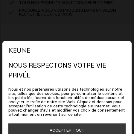
TOUS NOS PRODUITS SONT 100% CRUELTY FREE
PROCUREZ-VOUS VOS PRODUITS DANS UN SALON
KEUNE PRÈS DE CHEZ VOUS
Ingrédients
So Pure Clarify Shampoo: Aqua (Water), Sodium Lauroyl
NOUS RESPECTONS VOTRE VIE
Comment l'utiliser
Methyl Isethionate, Cocamidopropyl Betaine, Glycerin,
Il semble que vous soyez en
PRIVÉE
PEG-40 Hydrogenated Castor Oil, Parfum (Fragrance),
Massez sur cheveux mouillés. Rincez abondamment.
United States of America
Clause de non-responsabilité : les informations relatives
Decyl Glucoside, Guar Hydroxypropyltrimonium
Répétez si vous le souhaitez.
Nous et nos partenaires utilisons des technologies sur notre
Chloride, Sodium Chloride, Betaine, Coco-Glucoside,
aux produits, telles que les ingrédients, peuvent être
site, telles que des cookies, pour personnaliser le contenu et
Cliquez sur Aller ou choisissez votre emplacement ci-
les publicités, fournir des fonctionnalités de médias sociaux et
Glyceryl Oleate, Sodium Benzoate,
modifiées. Lisez toujours l'emballage ou le mode d'emploi
analyser le trafic de notre site Web. Cliquez ci-dessous pour
dessous
accepter l'utilisation de cette technologie sur Internet. Vous
Hydroxyethylcellulose, Glyceryl Laurate, Citric Acid,
avant d'utiliser le produit. Aucun droit ne peut être tiré des
pouvez changer d'avis et modifier vos choix de consentement
Acrylates/C10-30 Alkyl Acrylate Crosspolymer,
à tout moment en revenant sur ce site.
informations fournies.
Lactobacillus/Punica Granatum Fruit Ferment Extract,
🇺🇸
United States of America 🛒
Isopropyl Myristate, Salix Nigra (Willow) Bark Extract,
ACCEPTER TOUT