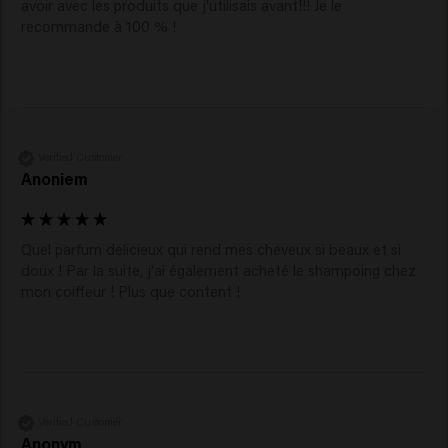
avoir avec les produits que j'utilisais avant!!! Je le 
recommande à 100 % ! 
Verified Customer
Anoniem
Quel parfum délicieux qui rend mes cheveux si beaux et si 
doux ! Par la suite, j'ai également acheté le shampoing chez 
mon coiffeur ! Plus que content !
Verified Customer
Anonym