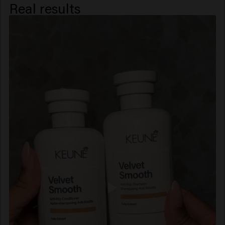
Real results
PPG-1 Trideceth-6, Glycerin, Trideceth-12,
Phenoxyethanol, Spathodea Campanulata Flower
Extract, Benzoic Acid, Potassium Sorbate, Sorbic Acid,
Alpha-Isomethyl Ionone, Citrus Aurantium Peel Oil,
Hexyl Cinnamal, Limonene, Linalool, Linalyl Acetate,
Tetramethyl Acetyloctahydronaphthalenes.