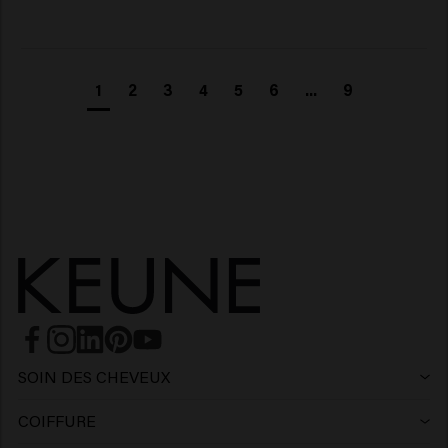
1
2
3
4
5
6
...
9
SOIN DES CHEVEUX
Shampoing
COIFFURE