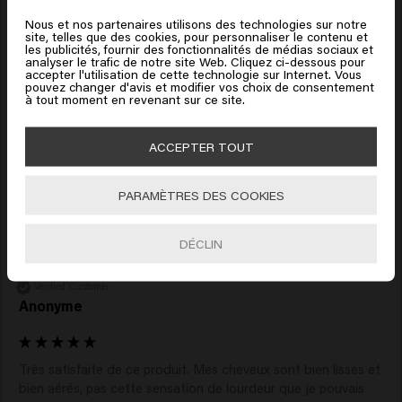
Based on 45 reviews
Nous et nos partenaires utilisons des technologies sur notre
site, telles que des cookies, pour personnaliser le contenu et
Cliquez sur Aller ou choisissez votre emplacement ci-
les publicités, fournir des fonctionnalités de médias sociaux et
analyser le trafic de notre site Web. Cliquez ci-dessous pour
dessous
accepter l'utilisation de cette technologie sur Internet. Vous
pouvez changer d'avis et modifier vos choix de consentement
Verified Customer
à tout moment en revenant sur ce site.
Sara
🇺🇸
United States of America 🛒
ACCEPTER TOUT
Reviewer didn't leave any comments
Aller
PARAMÈTRES DES COOKIES
DÉCLIN
Verified Customer
Anonyme
Très satisfaite de ce produit. Mes cheveux sont bien lisses et 
bien aérés, pas cette sensation de lourdeur que je pouvais 