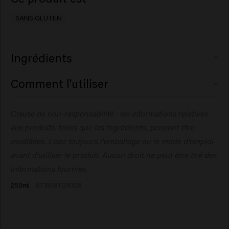
SANS GLUTEN
Ingrédients
Aqua (Water), Cetearyl Alcohol,
Comment l'utiliser
Behentrimonium Chloride, Oleic acid,
Cetrimonium Chloride, Parfum
Appliquez sur les cheveux préalablement lavés, laissez
Clause de non-responsabilité : les informations relatives
(Fragrance), Butyrospermum Parkii (Shea) Butter, Citric
agir pendant 1 à 3 minutes, puis rincez abondamment.
Acid, Isopropyl Alcohol, Isopropyl
aux produits, telles que les ingrédients, peuvent être
Myristate, Amodimethicone, Sodium
modifiées. Lisez toujours l'emballage ou le mode d'emploi
Benzoate, Dicocoylethyl
avant d'utiliser le produit. Aucun droit ne peut être tiré des
Hydroxyethylmonium Methosulfate, Guar
informations fournies.
Hydroxypropyltrimonium Chloride, Polyquaternium-
250ml
8719281128328
37, Hydrolyzed Vegetable Protein, Propylene Glycol
Dicaprylate/ Dicaprate, Dipropylene Glycol, Panthenol,
Sunflower Seed Oil Glycerides, C10-
40 Isoalkylamidopropylethyldimonium Ethosulfate,