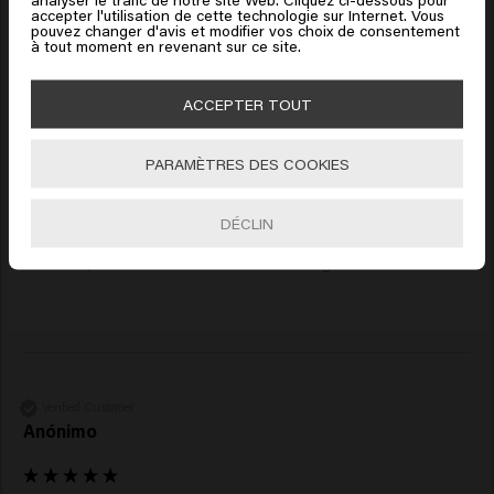
dessous
accepter l'utilisation de cette technologie sur Internet. Vous
pouvez changer d'avis et modifier vos choix de consentement
New content loaded
à tout moment en revenant sur ce site.
5.0
🇺🇸
United States of America 🛒
Based on 6 reviews
ACCEPTER TOUT
Aller
PARAMÈTRES DES COOKIES
Verified Customer
Elena
DÉCLIN
Très bon, laisse les cheveux brillants et légers
Verified Customer
Anónimo