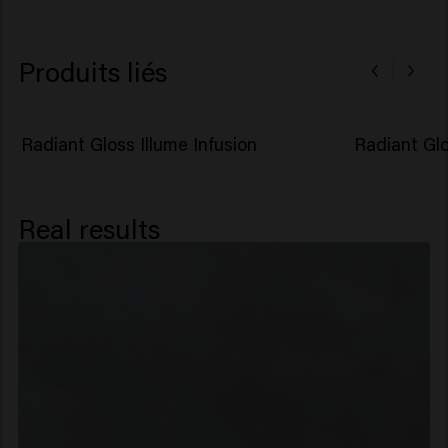
Seed Oil, Dendrobium Phalaenopsis Flower Extract,
Tocopherol, Citrus Limon (Lemon) Peel Oil, Hexyl
Produits liés
Cinnamal, Limonene, Linalool, Tetramethyl
Acetyloctahydronaphthalenes​
Radiant Gloss Illume Infusion
Radiant Glo
Real results