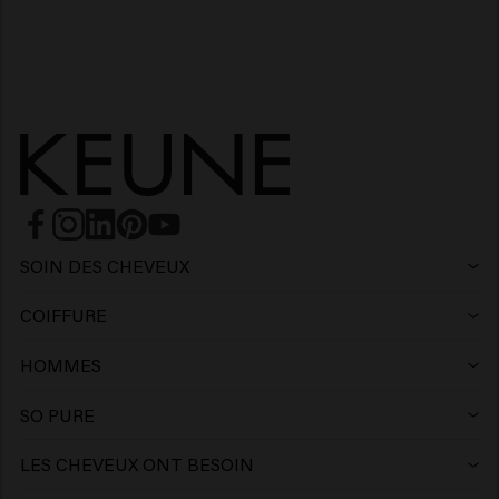
SOIN DES CHEVEUX
Shampoing
COIFFURE
Laque
Shampoing argent
HOMMES
Shampoing
Cire
Shampoing antipelliculaire
SO PURE
Shampoing
Après-shampooing
Argile
Après-shampoing
LES CHEVEUX ONT BESOIN
Produits capillaires pour cheveux colorés