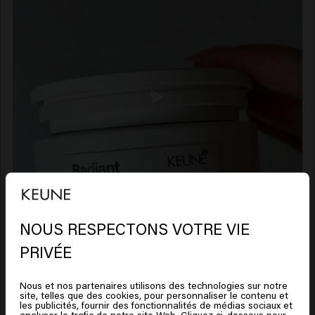
NOUS RESPECTONS VOTRE VIE
Il semble que vous soyez en
PRIVÉE
United States of America
Nous et nos partenaires utilisons des technologies sur notre
site, telles que des cookies, pour personnaliser le contenu et
Cliquez sur Aller ou choisissez votre emplacement ci-
les publicités, fournir des fonctionnalités de médias sociaux et
analyser le trafic de notre site Web. Cliquez ci-dessous pour