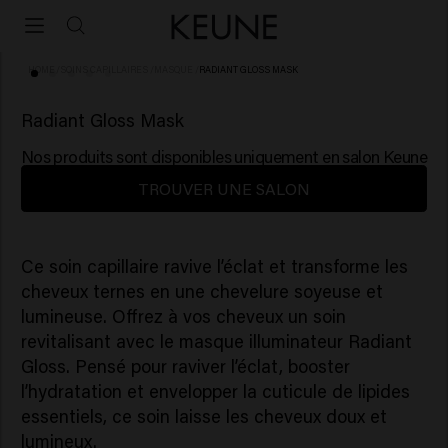
HOME
/
SOINS CAPILLAIRES
/
MASQUE
/
RADIANT GLOSS MASK
(6)
Radiant Gloss Mask
Nos produits sont disponibles uniquement en salon Keune
TROUVER UNE SALON
Ce soin capillaire ravive l’éclat et transforme les
cheveux ternes en une chevelure soyeuse et
lumineuse. Offrez à vos cheveux un soin
revitalisant avec le masque illuminateur Radiant
Gloss. Pensé pour raviver l’éclat, booster
l’hydratation et envelopper la cuticule de lipides
essentiels, ce soin laisse les cheveux doux et
lumineux.