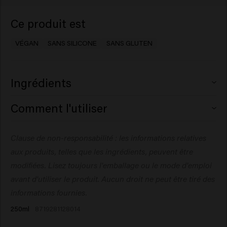
Ce produit est
VÉGAN
SANS SILICONE
SANS GLUTEN
Ingrédients
Aqua (Water), Cetearyl Alcohol, Glycerin,
Comment l'utiliser
Behentrimonium Chloride,
Stearamidopropyl Dimethylamine, Cetyl Esters,
Appliquez sur les cheveux préalablement lavés. Massez
Clause de non-responsabilité : les informations relatives
Helianthus Annuus Hybrid (Sunflower Seed) Oil,
doucement et enveloppez éventuellement les cheveux
Hydrogenated Castor Oil/Sebacic Acid Copolymer,
aux produits, telles que les ingrédients, peuvent être
dans une serviette chaude. Laissez agir pendant 3 à 5
Quaternium-87, Isopropyl Alcohol, Citric Acid, Candelilla
minutes, puis rincez abondamment. Séchez les cheveux
modifiées. Lisez toujours l'emballage ou le mode d'emploi
Cera (Euphorbia Cerifera(Candelilla) Wax), Caprylyl
à l’aide d’une serviette.
avant d'utiliser le produit. Aucun droit ne peut être tiré des
Glycol, Panthenol, Parfum (Fragrance), Sodium
informations fournies.
Benzoate, Propylene Glycol, Triolein,
250ml
8719281128014
Dipropylene Glycol, Helianthus Annuus (Sunflower) Seed
Extract, Hydrolyzed Rice Protein, Adansonia Digitata