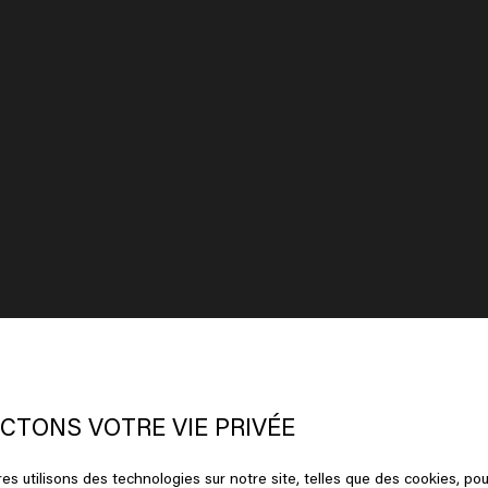
 semble que vous soyez en
United
ates of America
CTONS VOTRE VIE PRIVÉE
es utilisons des technologies sur notre site, telles que des cookies, pou
ez sur Aller ou choisissez votre emplacement ci-dessous