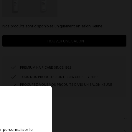
Nos produits sont disponibles uniquement en salon Keune
TROUVER UNE SALON
PREMIUM HAIR CARE SINCE 1922
TOUS NOS PRODUITS SONT 100% CRUELTY FREE
PROCUREZ-VOUS VOS PRODUITS DANS UN SALON KEUNE
PRÈS DE CHEZ VOUS
Ingrédients
Long & Strong Shampoo:
Aqua (Water), Sodium Lauroyl Methyl
r personnaliser le
Comment l'utiliser