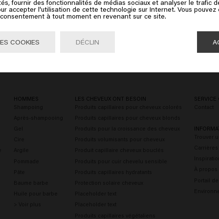
tés, fournir des fonctionnalités de médias sociaux et analyser le trafic 
ur accepter l'utilisation de cette technologie sur Internet. Vous pouvez
e consentement à tout moment en revenant sur ce site.
Aller

United States of America 🛒
ES COOKIES
DÉCLIN
A
HOMMES
LES CHEVEUX ONT BESOIN
SERVICE 
Shampoing
Produits capillaires pour cheveux colorés
Contact
Après-shampooing
Produits capillaires pour cheveux blonds
Gel
Produits pour la croissance des cheveux
INFORMA
Trouver u
Cire
Produits volumisants pour cheveux
Carrières
e
Argile
Produit capillaire cheveux bouclés
Inspiratio
Pommade
Produits pour cuir chevelu sensible
À propos
Pâte
Produits capillaires hydratants
Portail d
Baume barbe
Protection solaire cheveux
Environn
Huile pour barbe
Placeholder text
> Voir plus
Placeholder text
Produits capillaires végétaliens