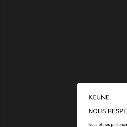
Il
St
NOUS RESPE
Nous et nos partenair
Cliqu