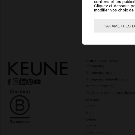
contenu et les publici
Cliquez ci-dessous po
modifier vos choix d
🇺
PARAMÈTRES D
SOIN DES CHEVEUX
Shampoing
Shampoing argent
Shampoing antipelliculaire
Après-shampoing
Après-shampoing sans rinçag
Masque
Crème
Huile
Lotion
Serum
Care Finder