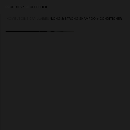
PRODUITS
RECHERCHER
HOME
/
SOINS CAPILLAIRES
/
LONG & STRONG SHAMPOO + CONDITIONER