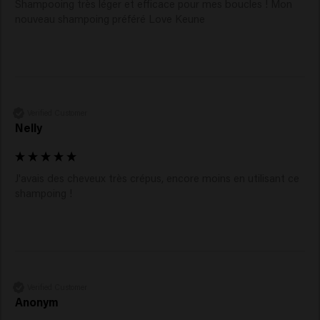
Shampooing très léger et efficace pour mes boucles ! Mon 
Découvrez toute la gamme Confident Curl et créez
nouveau shampoing préféré Love Keune
votre routine pour une hydratation et un contrôle
longue durée.
Verified Customer
Nelly
J'avais des cheveux très crépus, encore moins en utilisant ce 
shampoing !
Verified Customer
Anonym