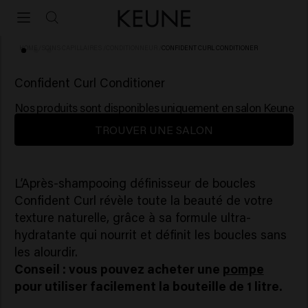
HOME
/
SOINS CAPILLAIRES
/
CONDITIONNEUR
/
CONFIDENT CURL CONDITIONER
(10)
Confident Curl Conditioner
Nos produits sont disponibles uniquement en salon Keune
TROUVER UNE SALON
L’Après-shampooing définisseur de boucles
Confident Curl révèle toute la beauté de votre
texture naturelle, grâce à sa formule ultra-
hydratante qui nourrit et définit les boucles sans
les alourdir.
Conseil : vous pouvez acheter une
pompe
pour utiliser facilement la bouteille de 1 litre.