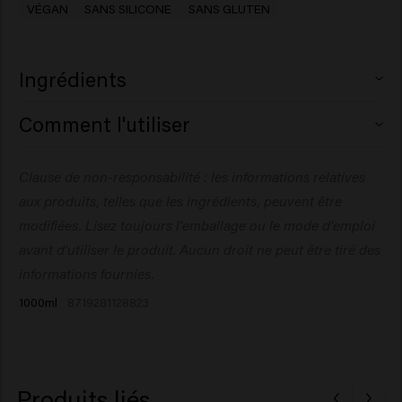
VÉGAN
SANS SILICONE
SANS GLUTEN
Ingrédients
Aqua (Water), Cetearyl Alcohol, Behenamidopropyl
Comment l'utiliser
Dimethylamine, Hydrogenated Ethylhexyl Olivate, Decyl
Oleate, Adansonia Digitata Seed Oil, Butyrospermum
Appliquez sur les cheveux préalablement lavés, utilisez
Clause de non-responsabilité : les informations relatives
Parkii (Shea) Butter, Lactic Acid, Dicocoylethyl
vos doigts pour démêler délicatement vos cheveux et
Hydroxyethylmonium Methosulfate, Cocos Nucifera
aux produits, telles que les ingrédients, peuvent être
massez les pointes pour les hydrater. Laissez agir
(Coconut) Oil, Panthenol, Sodium Benzoate, Sunflower
pendant 1 à 3 minutes ou plus si vous le souhaitez, puis
modifiées. Lisez toujours l'emballage ou le mode d'emploi
Seed Oil Glycerides, Parfum (Fragrance),
rincez abondamment.
avant d'utiliser le produit. Aucun droit ne peut être tiré des
Hydroxypropyltrimonium Inulin, Oleyl Erucate,
informations fournies.
Polyquaternium-37, Propylene Glycol
1000ml
8719281128823
Dicaprylate/Dicaprate, Dipropylene Glycol, Tocopheryl
Acetate, Hydrolyzed Rice Protein, Citric Acid,
Hydrogenated Olive Oil Unsaponifiables, Glycerin,
Propylene Glycol, PPG-1 Trideceth-6, Linum
Produits liés
Usitatissimum (Linseed) Seed Extract, Salvia Hispanica