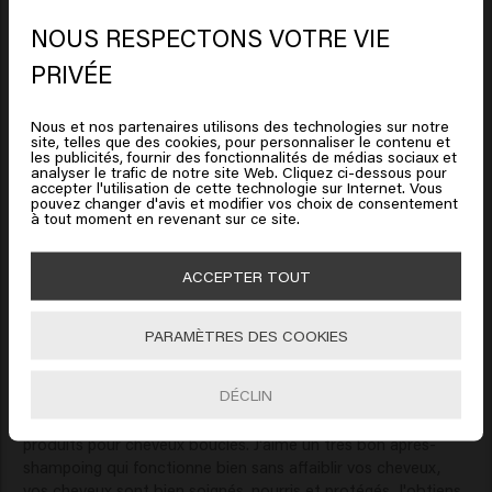
Verified Customer
NOUS RESPECTONS VOTRE VIE
Martine
Il semble que vous soyez en
PRIVÉE
United States of America
Nous et nos partenaires utilisons des technologies sur notre
Un après-shampoing doux à l'odeur agréable qui prend soin 
site, telles que des cookies, pour personnaliser le contenu et
Cliquez sur Aller ou choisissez votre emplacement ci-
de mes boucles et les fait tomber en beauté
les publicités, fournir des fonctionnalités de médias sociaux et
analyser le trafic de notre site Web. Cliquez ci-dessous pour
dessous
accepter l'utilisation de cette technologie sur Internet. Vous
pouvez changer d'avis et modifier vos choix de consentement
à tout moment en revenant sur ce site.
🇺🇸
United States of America 🛒
ACCEPTER TOUT
Verified Customer
Aller
Dorota
PARAMÈTRES DES COOKIES
DÉCLIN
Très bon produit pour cheveux bouclés. J'ai les cheveux 
bouclés et j'utilise cet après-shampoing avec tous les autres 
produits pour cheveux bouclés. J'aime un très bon après-
shampoing qui fonctionne bien sans affaiblir vos cheveux, 
vos cheveux sont bien soignés, nourris et protégés. J'obtiens 