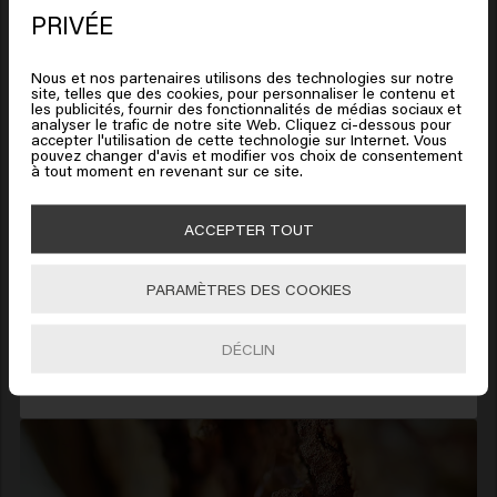
favorisant l’équilibre du microbiome du cuir
PRIVÉE
chevelu, l’inuline aide à réduire l’inconfort du cuir
chevelu, à soutenir la fonction de barrière
Nous et nos partenaires utilisons des technologies sur notre
naturelle et à créer les conditions idéales pour
site, telles que des cookies, pour personnaliser le contenu et
Il semble que vous soyez en
les publicités, fournir des fonctionnalités de médias sociaux et
des cheveux sains.
analyser le trafic de notre site Web. Cliquez ci-dessous pour
United States of America
accepter l'utilisation de cette technologie sur Internet. Vous
Pourquoi le Boswellia Serrata ?
pouvez changer d'avis et modifier vos choix de consentement
Puissant anti-inflammatoire aux propriétés
à tout moment en revenant sur ce site.
apaisantes, le Boswellia Serrata aide à réduire les
Cliquez sur Aller ou choisissez votre emplacement ci-
dessous
rougeurs, la sensibilité et l’inconfort. Il calme le
ACCEPTER TOUT
cuir chevelu et procure un soulagement durable
tout en renforçant la barrière naturelle de la peau
PARAMÈTRES DES COOKIES
🇺🇸
United States of America 🛒
pour une base plus saine et plus résistante.
DÉCLIN
Aller