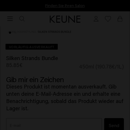
Finden Sie Ihren Salon
Finden Sie Ihren Salon
HOME
/
HAARSTYLING
/
SILKEN STRANDS BUNDLE
VORLÄUFIG AUSVERKAUFT
Silken Strands Bundle
85.85€
450ml (190.78€/1L)
Gib mir ein Zeichen
Dieses Produkt ist momentan ausverkauft. Gib
unten deine E-Mail-Adresse ein und erhalte eine
Benachrichtigung, sobald das Produkt wieder auf
Lager ist.
Send