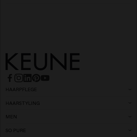
HAARPFLEGE
Shampoo
HAARSTYLING
Haarspray
Silbershampoo
MEN
Shampoo
Wax
Anti-schuppen shampoo
SO PURE