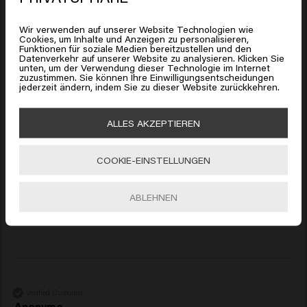
United States of America
in den Warenkorb
befinden
Wir verwenden auf unserer Website Technologien wie
Cookies, um Inhalte und Anzeigen zu personalisieren,
New content loaded
4.3
Funktionen für soziale Medien bereitzustellen und den
Klicken Sie auf Gehen oder wählen Sie unten Ihren
Datenverkehr auf unserer Website zu analysieren. Klicken Sie
Based on 3 reviews
Standort
unten, um der Verwendung dieser Technologie im Internet
zuzustimmen. Sie können Ihre Einwilligungsentscheidungen
jederzeit ändern, indem Sie zu dieser Website zurückkehren.
🇺🇸
United States of America 🛒
Verified Customer
ALLES AKZEPTIEREN
Anonym
Gehen
COOKIE-EINSTELLUNGEN
Shampoo und Conditioner sind sehr gut ohne zu beschweren 
, das Spray gibt sehr schönen Glanz ohne zu kleben und zu 
ABLEHNEN
beschweren 
Verified Customer
Anonyme