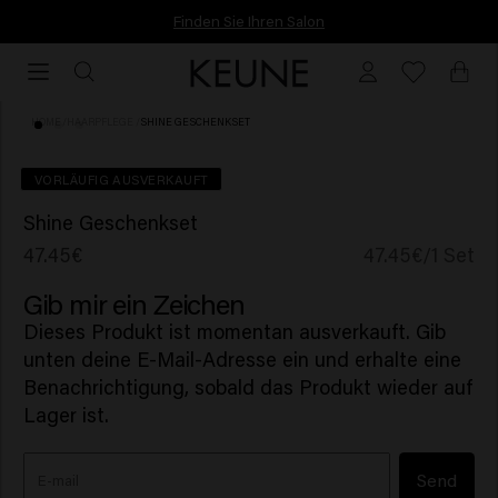
Finden Sie Ihren Salon
Finden Sie Ihren Salon
HOME
/
HAARPFLEGE
/
SHINE GESCHENKSET
(3)
IM WERT VON 60,10 €
VORLÄUFIG AUSVERKAUFT
Shine Geschenkset
47.45€
47.45€/1 Set
Gib mir ein Zeichen
Dieses Produkt ist momentan ausverkauft. Gib
unten deine E-Mail-Adresse ein und erhalte eine
Benachrichtigung, sobald das Produkt wieder auf
Lager ist.
Send