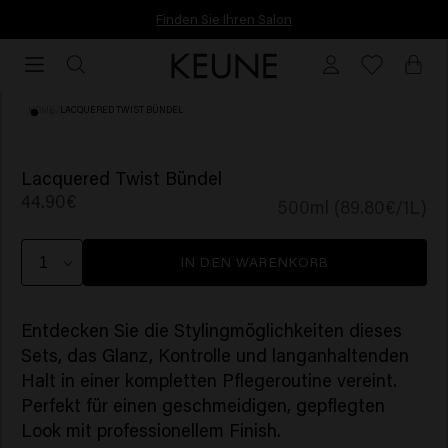
Finden Sie Ihren Salon
Finden Sie Ihren Salon
HOME
/
LACQUERED TWIST BÜNDEL
Lacquered Twist Bündel
44.90€
500ml (89.80€/1L)
IN DEN WARENKORB
Entdecken Sie die Stylingmöglichkeiten dieses
Sets, das Glanz, Kontrolle und langanhaltenden
Halt in einer kompletten Pflegeroutine vereint.
Perfekt für einen geschmeidigen, gepflegten
Look mit professionellem Finish.