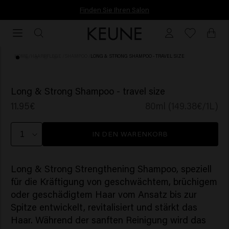
Finden Sie Ihren Salon
Finden Sie Ihren Salon
HOME
/
HAARPFLEGE
/
SHAMPOO
/
LONG & STRONG SHAMPOO - TRAVEL SIZE
(30)
Long & Strong Shampoo - travel size
11.95€
80ml (149.38€/1L)
IN DEN WARENKORB
Long & Strong Strengthening Shampoo, speziell
für die Kräftigung von geschwächtem, brüchigem
oder geschädigtem Haar vom Ansatz bis zur
Spitze entwickelt, revitalisiert und stärkt das
Haar. Während der sanften Reinigung wird das