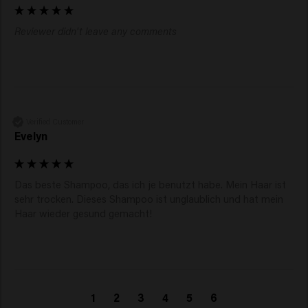
Reviewer didn't leave any comments
Verified Customer
Evelyn
Das beste Shampoo, das ich je benutzt habe. Mein Haar ist 
sehr trocken. Dieses Shampoo ist unglaublich und hat mein 
Haar wieder gesund gemacht!
1
2
3
4
5
6