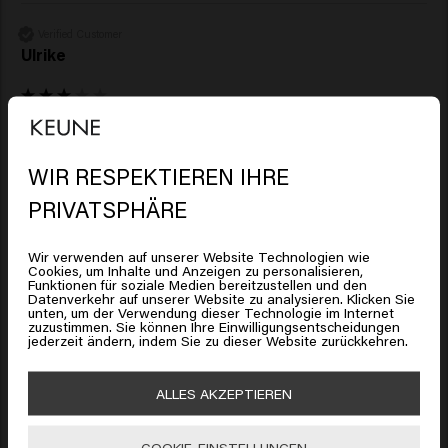
Verified Customer
Ulrike
Das Shampoo macht mein Haar zu fein und seidig. Aufgrund 
von Haarverlust habe ich das Serum und Shampoo bestellt.

Weitere Infos kann ich jetzt noch nicht geben.
WIR RESPEKTIEREN IHRE
Es sieht so aus, als ob Sie sich in
PRIVATSPHÄRE
United States of America
befinden
Wir verwenden auf unserer Website Technologien wie
Cookies, um Inhalte und Anzeigen zu personalisieren,
Funktionen für soziale Medien bereitzustellen und den
Klicken Sie auf Gehen oder wählen Sie unten Ihren
Datenverkehr auf unserer Website zu analysieren. Klicken Sie
Verified Customer
Standort
unten, um der Verwendung dieser Technologie im Internet
R
zuzustimmen. Sie können Ihre Einwilligungsentscheidungen
jederzeit ändern, indem Sie zu dieser Website zurückkehren.
🇺🇸
United States of America 🛒
Lang und stark, ich benutze es jetzt seit 4 Wochen. Ich 
ALLES AKZEPTIEREN
vermute, dass das gewünschte Ergebnis etwas länger dauern 
Gehen
wird. Es sind jedoch köstliche Pflegeprodukte und eine Art 
COOKIE-EINSTELLUNGEN