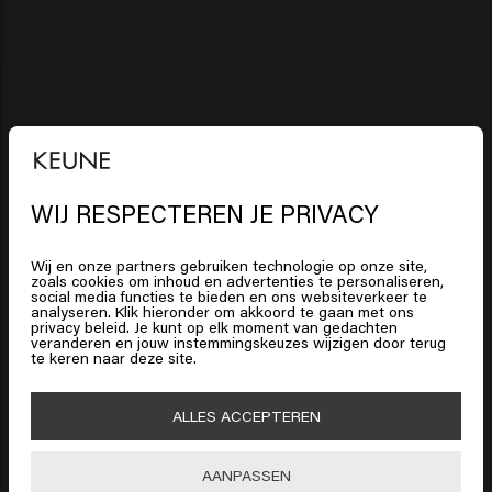
Dikker, voller haar
Diep gevoed haar
Sterk, stralend haar
WIJ RESPECTEREN JE PRIVACY
Intens glanzend haar
Het lijkt erop dat je in
United
Jouw geselecteerde salon:
Yes
States of America
bent
Haarmode
Wij en onze partners gebruiken technologie op onze site,
zoals cookies om inhoud en advertenties te personaliseren,
social media functies te bieden en ons websiteverkeer te
analyseren. Klik hieronder om akkoord te gaan met ons
Klik op Bevestig of kies hieronder je locatie
privacy beleid. Je kunt op elk moment van gedachten
Op deze manier gaat een deel van de opbrengst van
veranderen en jouw instemmingskeuzes wijzigen door terug
te keren naar deze site.
je aankoop naar de salon.
HAARVERZORGING
🇺🇸
United States of America 🛒
Shampoo
ALLES ACCEPTEREN
HAARSTYLING
Shop nu
Haarlak
Zilvershampoo
Bevestig
AANPASSEN
MANNEN