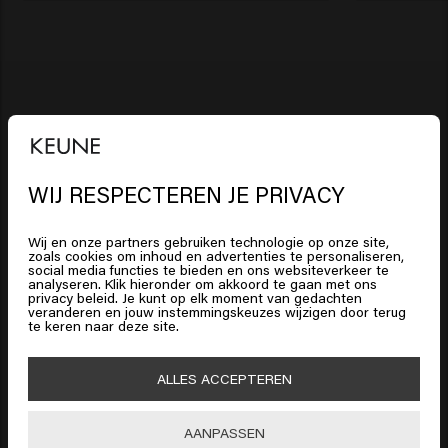
Dikker, voller haar
Diep gevoed haar
Sterk, stralend haar
WIJ RESPECTEREN JE PRIVACY
Intens glanzend haar
Het lijkt erop dat je in
United
Jouw geselecteerde salon:
True
States of America
bent
color Kappers
Wij en onze partners gebruiken technologie op onze site,
zoals cookies om inhoud en advertenties te personaliseren,
social media functies te bieden en ons websiteverkeer te
analyseren. Klik hieronder om akkoord te gaan met ons
Klik op Bevestig of kies hieronder je locatie
privacy beleid. Je kunt op elk moment van gedachten
Op deze manier gaat een deel van de opbrengst van
veranderen en jouw instemmingskeuzes wijzigen door terug
te keren naar deze site.
je aankoop naar de salon.
HAARVERZORGING
🇺🇸
United States of America 🛒
Shampoo
ALLES ACCEPTEREN
HAARSTYLING
Shop nu
Haarlak
Zilvershampoo
Bevestig
AANPASSEN
MANNEN