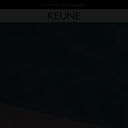
Jouw salon:
Trendy's Kappers
Vóór 16:30 besteld, vandaag nog verzonden.
Gratis verzending vanaf €40