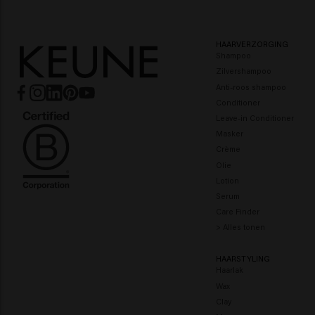
Dikker, voller haar
Sterk, stralend haar
HAARVERZORGING
Shampoo
Zilvershampoo
Anti-roos shampoo
Conditioner
Leave-in Conditioner
Masker
Crème
Olie
Lotion
Serum
Care Finder
> Alles tonen
HAARSTYLING
Haarlak
Wax
Clay