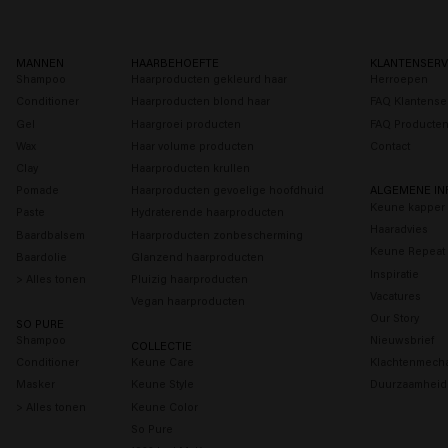
Diep gevoed haar
Intens glanzend h
MANNEN
HAARBEHOEFTE
KLANTENSERV
Shampoo
Haarproducten gekleurd haar
Herroepen
Conditioner
Haarproducten blond haar
FAQ Klantense
Gel
Haargroei producten
FAQ Producte
Wax
Haar volume producten
Contact
Clay
Haarproducten krullen
Pomade
Haarproducten gevoelige hoofdhuid
ALGEMENE IN
Keune kapper 
Paste
Hydraterende haarproducten
Haaradvies
Baardbalsem
Haarproducten zonbescherming
Keune Repeat
Baardolie
Glanzend haarproducten
Inspiratie
> Alles tonen
Pluizig haarproducten
Vacatures
Vegan haarproducten
Our Story
SO PURE
Shampoo
Nieuwsbrief
COLLECTIE
Conditioner
Keune Care
Klachtenmech
Masker
Keune Style
Duurzaamheid
> Alles tonen
Keune Color
So Pure