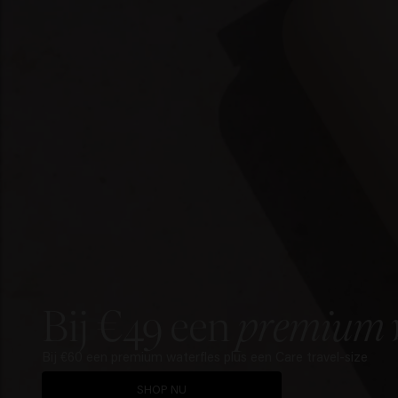
Bij €49 een
premium w
Bij €60 een premium waterfles plus een Care travel-size
SHOP NU