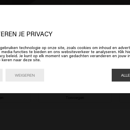
 lijkt erop dat je in
United States o
Jouw geselecteerde salon:
Trendy's Kappers
erica
bent
EREN JE PRIVACY
Op deze manier gaat een deel van de opbrengst van je aankoop naar de
gebruiken technologie op onze site, zoals cookies om inhoud en advert
salon.
op Bevestig of kies hieronder je locatie
l media functies te bieden en ons websiteverkeer te analyseren. Klik 
acy beleid. Je kunt op elk moment van gedachten veranderen en jouw
e keren naar deze site.
Shop nu
Bevestig

United States of America 🛒
NIEUW
Steel Lock
Velve
WEIGEREN
ALL
€24.45
size
€12.4
en
Toevoegen