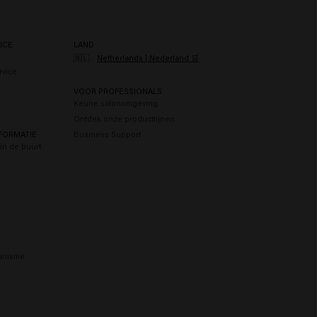
aar
ICE
LAND
🇳🇱
Netherlands | Nederland 🛒
rvice
n
VOOR PROFESSIONALS
Keune salonomgeving
Ontdek onze productlijnen
FORMATIE
Business Support
in de buurt
anisme