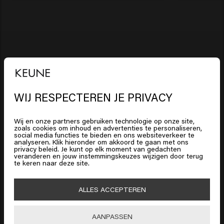
Dikker, voller haar
Diep gevoed haar
Sterk, stralend haar
WIJ RESPECTEREN JE PRIVACY
Intens glanzend haar
Het lijkt erop dat je in
United
Jouw geselecteerde salon:
Le
States of America
bent
Beau Village Hairstudio
Wij en onze partners gebruiken technologie op onze site,
zoals cookies om inhoud en advertenties te personaliseren,
social media functies te bieden en ons websiteverkeer te
analyseren. Klik hieronder om akkoord te gaan met ons
Klik op Bevestig of kies hieronder je locatie
privacy beleid. Je kunt op elk moment van gedachten
Op deze manier gaat een deel van de opbrengst van
veranderen en jouw instemmingskeuzes wijzigen door terug
te keren naar deze site.
je aankoop naar de salon.
HAARVERZORGING
🇺🇸
United States of America 🛒
Shampoo
ALLES ACCEPTEREN
HAARSTYLING
Shop nu
Haarlak
Zilvershampoo
Bevestig
AANPASSEN
MANNEN