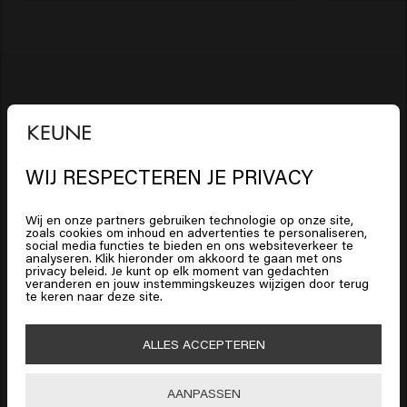
Dikker, voller haar
Diep gevoed haar
Sterk, stralend haar
WIJ RESPECTEREN JE PRIVACY
Intens glanzend haar
Het lijkt erop dat je in
United
Jouw geselecteerde salon:
Hair
States of America
bent
by Wim
Wij en onze partners gebruiken technologie op onze site,
zoals cookies om inhoud en advertenties te personaliseren,
social media functies te bieden en ons websiteverkeer te
analyseren. Klik hieronder om akkoord te gaan met ons
Klik op Bevestig of kies hieronder je locatie
privacy beleid. Je kunt op elk moment van gedachten
Op deze manier gaat een deel van de opbrengst van
veranderen en jouw instemmingskeuzes wijzigen door terug
te keren naar deze site.
je aankoop naar de salon.
HAARVERZORGING
🇺🇸
United States of America 🛒
Shampoo
ALLES ACCEPTEREN
HAARSTYLING
Shop nu
Haarlak
Zilvershampoo
Bevestig
AANPASSEN
MANNEN