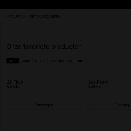
BEKIJK ALLE PRODUCTEN
Jouw salon:
DL Beauty & Hair
PRODUCTEN
GIFTS
QUIZ
ZOEKEN
Keune Haircosmetics | Premium haircare since 1922 | Officiële Keune webshop
Onze favoriete producten
ALLE
CARE
STYLE
MANNEN
SO PURE
NIEUW
NIEUW
Air Flow
Sea Foam
€24.45
€24.45
Toevoegen
Toevoeg