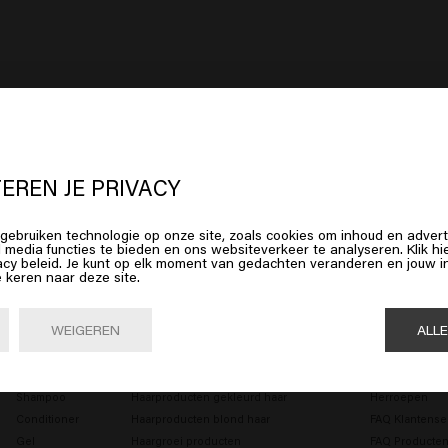
Diep gevoed haar
Intens glanzend h
 lijkt erop dat je in
United States o
Jouw geselecteerde salon:
DL Beauty & Hair
erica
bent
EREN JE PRIVACY
Op deze manier gaat een deel van de opbrengst van je aankoop naar de
gebruiken technologie op onze site, zoals cookies om inhoud en advert
salon.
op Bevestig of kies hieronder je locatie
l media functies te bieden en ons websiteverkeer te analyseren. Klik 
acy beleid. Je kunt op elk moment van gedachten veranderen en jouw
e keren naar deze site.
Shop nu
Bevestig

United States of America 🛒
WEIGEREN
ALL
MANNEN
HAARBEHOEFTE
KLANTENSERV
Shampoo
Haarproducten gekleurd haar
Herroepen
Conditioner
Haarproducten blond haar
FAQ Klantense
Gel
Haargroei producten
FAQ Producte