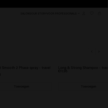
SALONS
OUR STORY
VOOR PROFESSIONALS
t Smooth 2 Phase spray - travel
Long & Strong Shampoo - trave
€11.95
5
Toevoegen
Toevoegen