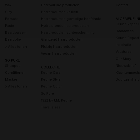
Wax
Haar volume producten
Contact
Clay
Haarproducten krullen
Pomade
Haarproducten gevoelige hoofdhuid
ALGEMENE IN
Keune kapper 
Paste
Hydraterende haarproducten
Haaradvies
Baardbalsem
Haarproducten zonbescherming
Keune Repeat
Baardolie
Glanzend haarproducten
Inspiratie
> Alles tonen
Pluizig haarproducten
Vacatures
Vegan haarproducten
Our Story
SO PURE
Shampoo
Nieuwsbrief
COLLECTIE
Conditioner
Keune Care
Klachtenmech
Masker
Keune Style
Duurzaamheid
> Alles tonen
Keune Color
So Pure
1922 by J.M. Keune
Travel sizes