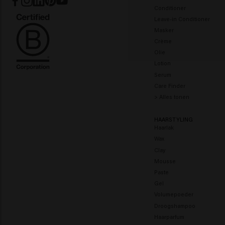
Conditioner
Leave-in Conditioner
Masker
Crème
Olie
Lotion
Serum
Care Finder
> Alles tonen
HAARSTYLING
Haarlak
Wax
Clay
Mousse
Paste
Gel
Volumepoeder
Droogshampoo
Haarparfum