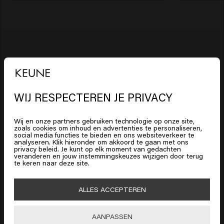
Dikker, voller haar
Diep gevoed haar
Sterk, stralend haar
WIJ RESPECTEREN JE PRIVACY
Intens glanzend haar
Het lijkt erop dat je in
United
Jouw geselecteerde salon:
Mirey
States of America
bent
Walker
Wij en onze partners gebruiken technologie op onze site,
zoals cookies om inhoud en advertenties te personaliseren,
social media functies te bieden en ons websiteverkeer te
analyseren. Klik hieronder om akkoord te gaan met ons
Klik op Bevestig of kies hieronder je locatie
privacy beleid. Je kunt op elk moment van gedachten
Op deze manier gaat een deel van de opbrengst van
veranderen en jouw instemmingskeuzes wijzigen door terug
te keren naar deze site.
je aankoop naar de salon.
HAARVERZORGING
🇺🇸
United States of America 🛒
Shampoo
ALLES ACCEPTEREN
HAARSTYLING
Shop nu
Haarlak
Zilvershampoo
Bevestig
AANPASSEN
MANNEN