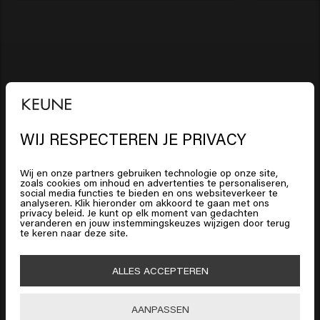
Dikker, voller haar
Diep gevoed haar
Sterk, stralend haar
WIJ RESPECTEREN JE PRIVACY
Intens glanzend haar
Het lijkt erop dat je in
United
Jouw geselecteerde salon:
Salon
States of America
bent
Gejanca
Wij en onze partners gebruiken technologie op onze site,
zoals cookies om inhoud en advertenties te personaliseren,
social media functies te bieden en ons websiteverkeer te
analyseren. Klik hieronder om akkoord te gaan met ons
Klik op Bevestig of kies hieronder je locatie
privacy beleid. Je kunt op elk moment van gedachten
Op deze manier gaat een deel van de opbrengst van
veranderen en jouw instemmingskeuzes wijzigen door terug
te keren naar deze site.
je aankoop naar de salon.
HAARVERZORGING
🇺🇸
United States of America 🛒
Shampoo
ALLES ACCEPTEREN
HAARSTYLING
Shop nu
Haarlak
Zilvershampoo
Bevestig
AANPASSEN
MANNEN