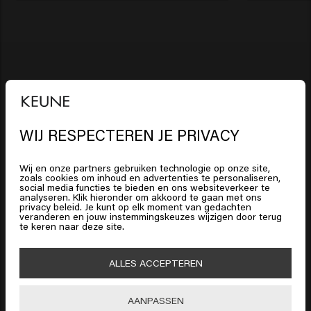
Dikker, voller haar
Diep gevoed haar
Sterk, stralend haar
WIJ RESPECTEREN JE PRIVACY
Intens glanzend haar
Het lijkt erop dat je in
United
Jouw geselecteerde salon:
States of America
bent
Herenkapsalon Duinmeijer
Wij en onze partners gebruiken technologie op onze site,
zoals cookies om inhoud en advertenties te personaliseren,
social media functies te bieden en ons websiteverkeer te
analyseren. Klik hieronder om akkoord te gaan met ons
Klik op Bevestig of kies hieronder je locatie
privacy beleid. Je kunt op elk moment van gedachten
Op deze manier gaat een deel van de opbrengst van
veranderen en jouw instemmingskeuzes wijzigen door terug
te keren naar deze site.
je aankoop naar de salon.
HAARVERZORGING
🇺🇸
United States of America 🛒
Shampoo
ALLES ACCEPTEREN
HAARSTYLING
Shop nu
Haarlak
Zilvershampoo
Bevestig
AANPASSEN
MANNEN